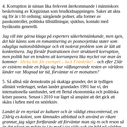
4. Korruption är nästan lika frekvent återkommande i människors
beskrivning av Kirgizistan som brudkidnappningen. Saker att akta
sig för är i fri ordning; närgående poliser, alla former av
passkontroller, politiska tillställningar, sjukhus, kontakt med
byråkratin generellt.
Jag vill inte gärna klaga på experters säkerhetstänkande, men igen,
det här känns som en romantisering av postsovjetiska stater som
odugliga nationsbildningar och ett isolerat problem som är lätt att
konkretisera. Jag förstår frustrationen över strukturell korruption,
men politik har en tendens att korrumpera lika mycket var man än
kommer
– klicka här för exempel – tack Frankrike! –
och efter 23år
av existens måste en fråga sig hur välfungerande resten av världens
länder var. Mognad tar tid, förväntar ni er motsatsen?
5. Så alltså står demokratin på skakiga grunder, det är tydligen
allmänt vedertaget, sedan landet grundades 1991 har vi, det
internationella samfundet, sett ett flertal ekonomiska och politiska
kriser passera. Senast i 2010 var läget så anspänt att det gick att
skära i luften med en smörkniv.
Landet är en myriad av kulturer och är väldigt etnocentrerad, en
23årig ex-koloni, som lämnades utblottad och använd av rikare
grannar, jag säger fortfarande att förväntar man sig ro och reson så
är det något en måste ta i tu med i sig själv och sin bild på världen,