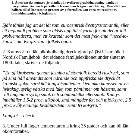
1. Även om det numera är olagligt är tydligen brudkidnappning vanligt i
Kirgizistan. Beroende på källa och vem man frågar i och för sig. Men allt från
hälften till så lite som tio procent av giftermålen kan vara ett resultat av
brudkidnappning i Kirgizistan.
Själv tänkte jag att det lät som eurocentrisk äventyrsromantik, eller
ett regionalt problem som blåsts upp till skyarna för att det är lätt
problematisera, men ett kvarstår som det mest frekventa ”need-to-
know” om Kirgizistan i folkets ögon.
2. Kumys är en lätt alkoholhaltig dryck gjord på jäst hästmjölk. I
Nordisk Familjebok, det rådande familjelexikonet under slutet av
1800- talet, skriver de följande;
”En af kirgiserna genom jäsning af stomjölk beredd rusdryck, som
på sina håll användts som närande och uppfriskande dryck åt
kroniskt sjuka, särskildt lungsotspatienter. Den äkta kumysen är en
hvitaktig, syrlig vätska med lukt, som påminner om hästens, samt
rätt angenäm syrlig smak och sötmandellik eftersmak. Kumys
innehåller 1,5-2 proc. alkohol, små mängder fett och mjölksyra, 2,5
proc. kväfvehaltiga beståndsdelar samt fri kolsyra.”
Lungsot… check
3. Under Juli ligger temperaturerna kring 35 grader och kan bli lätt
okomfortabel.