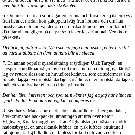
men tack för varningen hets-skribenter.
6. Om ni ser en man som jagar en kvinna och försöker stjäla en kyss
från henne, medan hon galoppera iväg från honom; och om han
misslyckas och hon vänder om och piskar honom med sin ‘kamchi’
då tittar ni antagligen på ett par som leker Kyz Kuumai. Vem kom
på leken?
Det fick jag aldrig veta. Men ska en jaga människor på häst, se till
att vara snabbare än dem, annars blir du slagen.
7. En annan populär sysselsättning är tydligen Ulak Tartysh, en
lagsport som liknar någon av en mix mellan polo och rugby, där två
lag av ryttare slåss om ett huvudlöst kadaver, som de sedermera ska
försöka lägga över motståndarlagets mållinje, eller i motståndarlagets
mål; ett stort badkar eller en cirkel på marken.
Det här låter intressant och spontant känner jag att jag har hittat en
sport utanför Finland som jag kan engageras av.
8. Sen har vi Manaseposet, de etniskakonflikterna i ferganadalen,
återkommande backpacker utmaningen att lifta över Pamir
Highway, Knarksmugglingen från Afghanistan, ett nästan maniskt
nationsbygge, en amerikansk luftbas, en rysk luftbas, strukturell
fattigdom, farlig bilkultur, en fäbless för kött och vodka och en