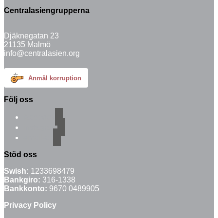
Centralasiengrupperna
Djäknegatan 23
21135 Malmö
info@centralasien.org
Anmäl korruption
Följ oss
facebook
instagram
email-alt
Stöd oss
Swish:
1233698479
Bankgiro:
316-1338
Bankkonto:
9670 0489905
Privacy Policy