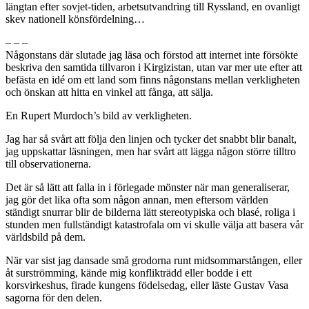
längtan efter sovjet-tiden, arbetsutvandring till Ryssland, en ovanligt
skev nationell könsfördelning…
– – –
Någonstans där slutade jag läsa och förstod att internet inte försökte
beskriva den samtida tillvaron i Kirgizistan, utan var mer ute efter att
befästa en idé om ett land som finns någonstans mellan verkligheten
och önskan att hitta en vinkel att fånga, att sälja.
En Rupert Murdoch’s bild av verkligheten.
Jag har så svårt att följa den linjen och tycker det snabbt blir banalt,
jag uppskattar läsningen, men har svårt att lägga någon större tilltro
till observationerna.
Det är så lätt att falla in i förlegade mönster när man generaliserar,
jag gör det lika ofta som någon annan, men eftersom världen
ständigt snurrar blir de bilderna lätt stereotypiska och blasé, roliga i
stunden men fullständigt katastrofala om vi skulle välja att basera vår
världsbild på dem.
När var sist jag dansade små grodorna runt midsommarstången, eller
åt surströmming, kände mig konflikträdd eller bodde i ett
korsvirkeshus, firade kungens födelsedag, eller läste Gustav Vasa
sagorna för den delen.