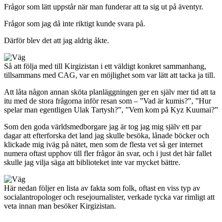
Frågor som lätt uppstår när man funderar att ta sig ut på äventyr.
Frågor som jag då inte riktigt kunde svara på.
Därför blev det att jag aldrig åkte.
Så att följa med till Kirgizistan i ett väldigt konkret sammanhang,
tillsammans med CAG, var en möjlighet som var lätt att tacka ja till.
Att låta någon annan sköta planläggningen ger en själv mer tid att ta
itu med de stora frågorna inför resan som – ”Vad är kumis?”, ”Hur
spelar man egentligen Ulak Tartysh?”, ”Vem kom på Kyz Kuumai?”
Som den goda världsmedborgare jag är tog jag mig själv ett par
dagar att efterforska det land jag skulle besöka, lånade böcker och
klickade mig iväg på nätet, men som de flesta vet så ger internet
numera oftast upphov till fler frågor än svar, och i just det här fallet
skulle jag vilja säga att biblioteket inte var mycket bättre.
Här nedan följer en lista av fakta som folk, oftast en viss typ av
socialantropologer och resejournalister, verkade tycka var rimligt att
veta innan man besöker Kirgizistan.