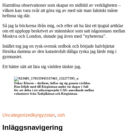
Harmlösa observationer som skapar en nidbild av verkligheten –
vilken kan vara svår att göra sig av med när man faktiskt måste
befinna sig där.
Så jag la böckerna ifrån mig, och efter att ha läst ett tjogtal artiklar
om ett upplopp beskrivet av människor som satt någonstans mellan
Moskva och London, slutade jag även med ”nyheterna”.
Istället tog jag en rysk-svensk ordbok och började halvhjärtat
försöka damma av den katastrofalt dåliga ryska jag lärde mig i
gymnasiet.
Ett bättre sätt att lära sig världen tänkte jag.
Oskar Klaren – skribent, luffar sig sig genom världen.
Han följde med till Kirgizistan under tio dagar i Juli
för att delta i ett utbytesprojekt CAG anordnade mellan
volontärer från Tadzjikistan och Kirgizistan.
Uncategorized
kyrgyzstan
,
osh
Inläggsnavigering