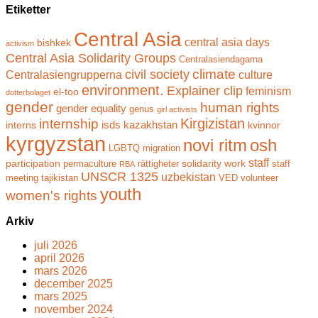
Etiketter
Central Asia
central asia days
bishkek
activism
Central Asia Solidarity Groups
Centralasiendagarna
climate
civil society
Centralasiengrupperna
culture
environment.
Explainer clip
feminism
el-too
dotterbolaget
gender
human rights
gender equality
genus
girl activists
Kirgizistan
internship
isds
kazakhstan
interns
kvinnor
kyrgyzstan
novi ritm
osh
LGBTQ
migration
staff
participation
solidarity work
permaculture
rättigheter
staff
RBA
UNSCR 1325
uzbekistan
meeting
tajikistan
VED
volunteer
youth
women's rights
Arkiv
juli 2026
april 2026
mars 2026
december 2025
mars 2025
november 2024