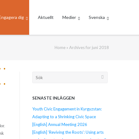
Engagera dig
Aktuellt
Medier
Svenska
Home
»
Archives for juni 2018
Söka
efter...
SENASTE INLÄGGEN
Youth Civic Engagement in Kyrgyzstan:
a
Adapting to a Shrinking Civic Space
[English] Annual Meeting 2026
dor.
[English] ‘Reviving the Roots’: Using arts
isk