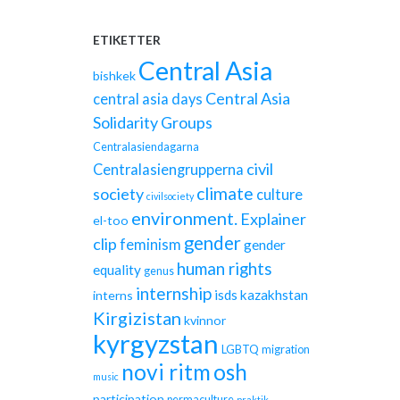
ETIKETTER
Central Asia
bishkek
Central Asia
central asia days
Solidarity Groups
Centralasiendagarna
civil
Centralasiengrupperna
climate
society
culture
civilsociety
environment.
Explainer
el-too
gender
clip
feminism
gender
human rights
equality
genus
internship
isds
kazakhstan
interns
Kirgizistan
kvinnor
kyrgyzstan
LGBTQ
migration
novi ritm
osh
music
participation
permaculture
praktik