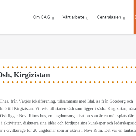
Om CAG
Vårt arbete
Centralasien
sh, Kirgizistan
ag, Thea, från Växjös lokalförening, tillsammans med IdaLisa från Göteborg och
ö till Kirgizistan. Vi reste till staden Osh som ligger i södra Kirgizistan, när
I Osh ligger Novi Ritms hus, en ungdomsorganisation som är en mötesplats där
 i aktiviteter, diskutera sina idéer och fördjupa sina kunskaper och ledarskapssi
ngar i civilkurage för 20 ungdomar som är aktiva i Novi Ritm. Det var en fantast