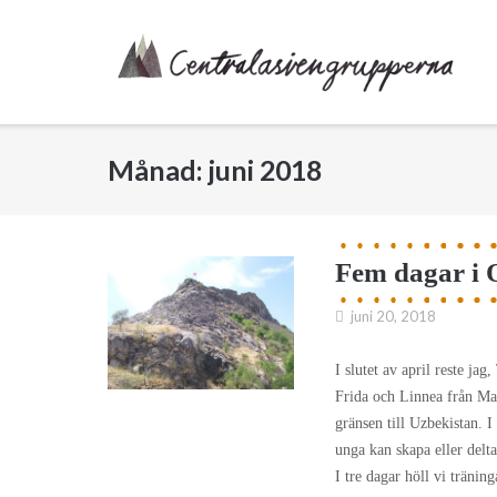
Skip
to
content
Månad:
juni 2018
Fem dagar i O
juni 20, 2018
I slutet av april reste j
Frida och Linnea från Malm
gränsen till Uzbekistan. 
unga kan skapa eller delta
I tre dagar höll vi träni