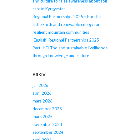
and culture to raise awareness about soil
care in Kyrgyzstan
Regional Partnerships 2025 – Part III:
Little Earth and renewable energy for
resilient mountain communities
[English] Regional Partnerships 2025 –
Part II: El-Too and sustainable livelihoods
through knowledge and culture
ARKIV
juli 2026
april 2026
mars 2026
december 2025
mars 2025
november 2024
september 2024