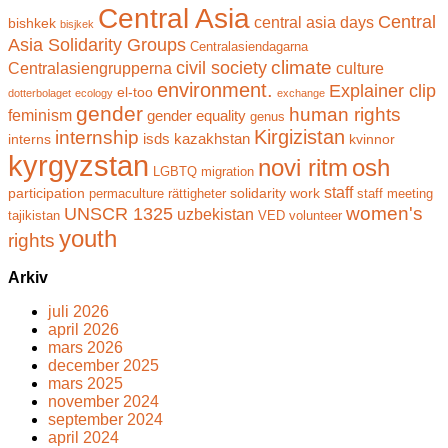
Central Asia
Central
central asia days
bishkek
bisjkek
Asia Solidarity Groups
Centralasiendagarna
climate
civil society
Centralasiengrupperna
culture
environment.
Explainer clip
el-too
dotterbolaget
ecology
exchange
gender
human rights
feminism
gender equality
genus
Kirgizistan
internship
isds
kazakhstan
interns
kvinnor
kyrgyzstan
novi ritm
osh
LGBTQ
migration
staff
participation
solidarity work
permaculture
rättigheter
staff meeting
women's
UNSCR 1325
uzbekistan
tajikistan
VED
volunteer
youth
rights
Arkiv
juli 2026
april 2026
mars 2026
december 2025
mars 2025
november 2024
september 2024
april 2024