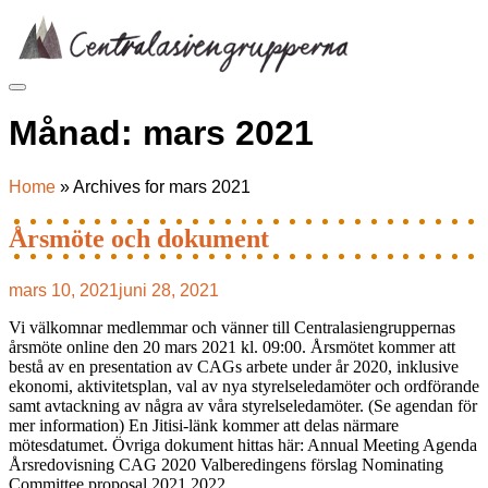
Skip
to
content
Månad:
mars 2021
Home
»
Archives for mars 2021
Årsmöte och dokument
mars 10, 2021
juni 28, 2021
Vi välkomnar medlemmar och vänner till Centralasiengruppernas
årsmöte online den 20 mars 2021 kl. 09:00. Årsmötet kommer att
bestå av en presentation av CAGs arbete under år 2020, inklusive
ekonomi, aktivitetsplan, val av nya styrelseledamöter och ordförande
samt avtackning av några av våra styrelseledamöter. (Se agendan för
mer information) En Jitisi-länk kommer att delas närmare
mötesdatumet. Övriga dokument hittas här: Annual Meeting Agenda
Årsredovisning CAG 2020 Valberedingens förslag Nominating
Committee proposal 2021 2022...