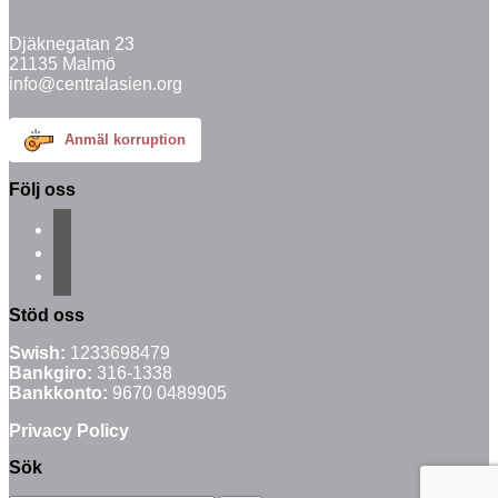
Djäknegatan 23
21135 Malmö
info@centralasien.org
Anmäl korruption
Följ oss
facebook
instagram
email-
alt
Stöd oss
Swish:
1233698479
Bankgiro:
316-1338
Bankkonto:
9670 0489905
Privacy Policy
Sök