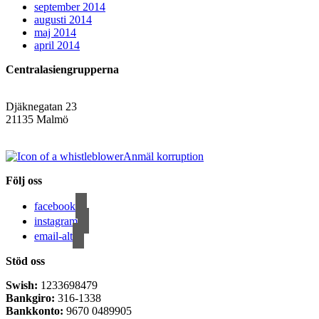
september 2014
augusti 2014
maj 2014
april 2014
Centralasiengrupperna
Djäknegatan 23
21135 Malmö
info@centralasien.org
Anmäl korruption
Följ oss
facebook
instagram
email-alt
Stöd oss
Swish:
1233698479
Bankgiro:
316-1338
Bankkonto:
9670 0489905