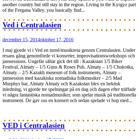
another country but still stay in the region. Living in the Kyrgyz part
of the Fergana Valley, you basically find...
Ved i Centralasien
december 15, 2014
oktober 17, 2016
I maj gjorde vi i Ved en turné/musikresa genom Centralasien. Under
resans gång genomförde vi konserter, improvisationsworkshops och
jamsessions. Ungefär såhär gick det till : Kazakstan 1/5 Biker
Festival, Almaty – 1/5 Guns & Roses Pub, Almaty – 1/5 Chukotka,
Almaty – 2/5 Kazakh museum of folk instruments, Almaty –
jamsession med kazakiska nomadiska folkmusiker – 2/5 Mad
Murphys bar, Almaty Almaty och Kazakstan blev en hektisk
inledning, vi gjorde tre spelningar på en dag och dagen efter träffade
vi några fantastiska nomadmusiker, som spelar musik på traditionella
instrument. De gav oss en konsert och sedan spelade vi hop med...
VED i Centralasien