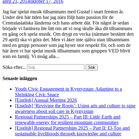
april 21, 2014
oktober 17, 2016
Jag har spelat musik tillsammans med Gustaf i snart femton år.
Under den här tiden har jag nära följt hans passion för de
Centralasiatiska länderna och hans arbete där. För något år sedan
började vi fantisera lite lätt om att vi nog skulle åka dit tillsammans
en gång och spela musik. Om drygt en vecka (närmare bestämt den
29 april) ska vi göra det. Men vi åker inte själva utan tillsammans
med en grupp personer som jag hyser stor respekt för, och som de
här åren vi har spelat musik tillsammans som gruppen VED blivit
som en familj. Vi insåg alla...
Söka efter...
Senaste inläggen
Youth Civic Engagement in Kyrgyzstan: Adapting to a
Shrinking Civic Space
[English] Annual Meeting 2026
[English] ‘Reviving the Roots’: Using arts and culture to raise
awareness about soil care in Kyrgyzstan
Regional Partnerships 2025 – Part III: Little Earth and
renewable energy for resilient mountain communities
[English] Regional Partnerships 2025 – Part II: El-Too and
sustainable livelihoods through knowledge and culture