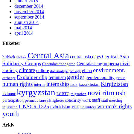
januari 2015
december 2014
november 2014
september 2014
augusti 2014
maj 2014
april 2014
Etiketter
Central Asia
Central Asia
central asia days
bishkek
bisjkek
Solidarity Groups
civil
Centralasiengrupperna
Centralasiendagarna
environment.
climate
society
culture
el-too
dotterbolaget
ecology
gender
Explainer clip
feminism
gender equality
genus
exchange
Kirgizistan
human rights
internship
isds
kazakhstan
interns
kyrgyzstan
novi ritm
osh
kvinnor
LGBTQ
migration
staff
participation
solidarity work
permaculture
rättigheter
staff meeting
women's rights
UNSCR 1325
uzbekistan
tajikistan
VED
volunteer
youth
Arkiv