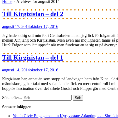
Home
»
Archives for augusti 2014
Till Kirgizistan – del 2
augusti 17, 2014
oktober 17, 2016
Jag hade aldrig satt min fot i Centralasien innan jag fick förfrågan att
mellan Xinjiang och Kirgizistan. Men även när möjligheten fanns så pas
Hur? Frågor som lätt uppstår när man funderar att ta sig ut på äventyr.
Till Kirgizistan – del 1
augusti 14, 2014
oktober 17, 2016
Kirgizistan har, annat än som stopp på landvägen hem från Kina, aldrig r
människor jag har talat med sedan landet fick en mer central roll i mitt
hopplös fascination över det arbete Gustaf och Filippa gör med Central
Söka efter...
Senaste inläggen
Youth Civic Engagement in Kyrgyzstan: Adapting to a Shrinki