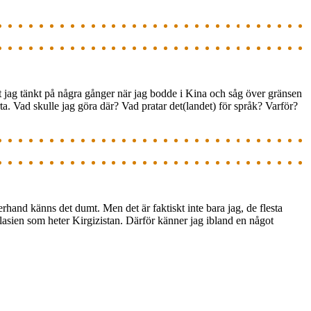
ågot jag tänkt på några gånger när jag bodde i Kina och såg över gränsen
a. Vad skulle jag göra där? Vad pratar det(landet) för språk? Varför?
erhand känns det dumt. Men det är faktiskt inte bara jag, de flesta
ralasien som heter Kirgizistan. Därför känner jag ibland en något