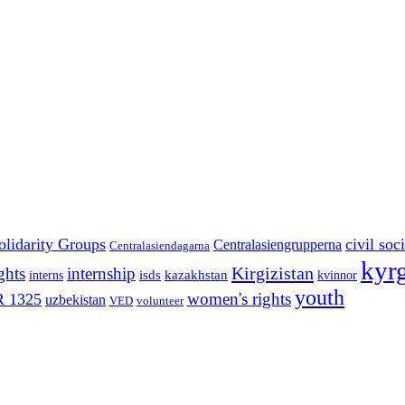
olidarity Groups
civil soc
Centralasiengrupperna
Centralasiendagarna
kyr
Kirgizistan
ghts
internship
isds
kazakhstan
interns
kvinnor
youth
women's rights
 1325
uzbekistan
VED
volunteer