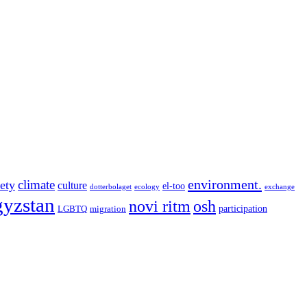
environment.
climate
iety
culture
el-too
dotterbolaget
ecology
exchange
gyzstan
novi ritm
osh
participation
LGBTQ
migration