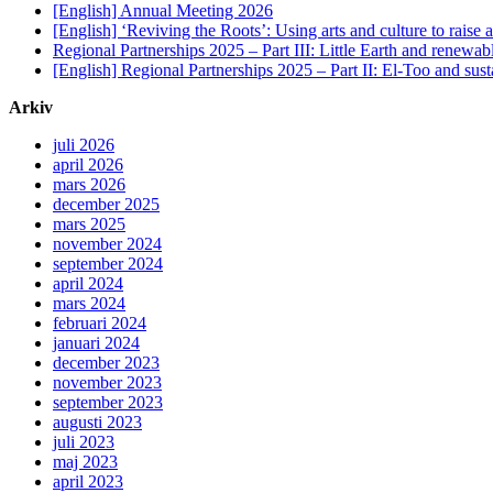
[English] Annual Meeting 2026
[English] ‘Reviving the Roots’: Using arts and culture to raise
Regional Partnerships 2025 – Part III: Little Earth and renewab
[English] Regional Partnerships 2025 – Part II: El-Too and sus
Arkiv
juli 2026
april 2026
mars 2026
december 2025
mars 2025
november 2024
september 2024
april 2024
mars 2024
februari 2024
januari 2024
december 2023
november 2023
september 2023
augusti 2023
juli 2023
maj 2023
april 2023