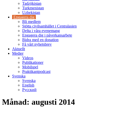
Tadzjikistan
Turkmenistan
Uzbekistan
Engagera dig
Bli medlem
Stötta civilsamhället i Centralasien
Delta i våra evenemang
Engagera dig i påverkansarbete
Bidra med en donation
Få vårt nyhetsbrev
Aktuellt
Medier
Videos
Publikationer
Mobilspel
Praktikantpodcast
Svenska
Svenska
English
Русский
Månad:
augusti 2014