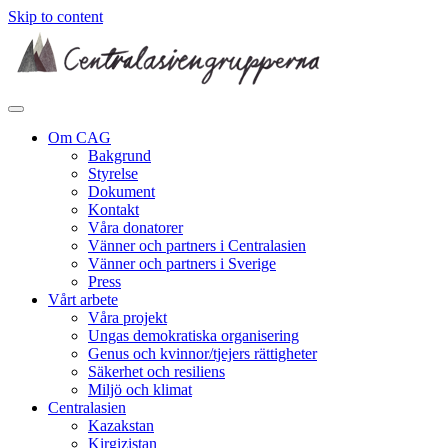
Skip to content
Om CAG
Bakgrund
Styrelse
Dokument
Kontakt
Våra donatorer
Vänner och partners i Centralasien
Vänner och partners i Sverige
Press
Vårt arbete
Våra projekt
Ungas demokratiska organisering
Genus och kvinnor/tjejers rättigheter
Säkerhet och resiliens
Miljö och klimat
Centralasien
Kazakstan
Kirgizistan