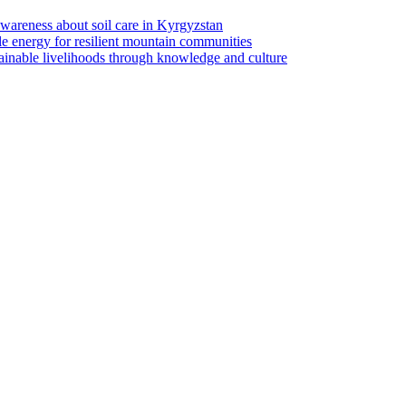
 awareness about soil care in Kyrgyzstan
le energy for resilient mountain communities
tainable livelihoods through knowledge and culture