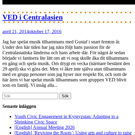
VED i Centralasien
april 21, 2014
oktober 17, 2016
Jag har spelat musik tillsammans med Gustaf i snart femton år.
Under den här tiden har jag nära följt hans passion för de
Centralasiatiska länderna och hans arbete där. För något år sedan
började vi fantisera lite lätt om att vi nog skulle åka dit tillsammans
en gång och spela musik. Om drygt en vecka (närmare bestämt den
29 april) ska vi göra det. Men vi åker inte själva utan tillsammans
med en grupp personer som jag hyser stor respekt för, och som de
här åren vi har spelat musik tillsammans som gruppen VED blivit
som en familj. Vi insåg alla...
Söka
efter...
Senaste inläggen
Youth Civic Engagement in Kyrgyzstan: Adapting to a
Shrinking Civic Space
[English] Annual Meeting 2026
[English] ‘Reviving the Roots’: Using arts and culture to raise