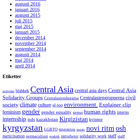
augusti 2016
januari 2016
augusti 2015
juli 2015
maj 2015
januari 2015
december 2014
november 2014
september 2014
augusti 2014
maj 2014
april 2014
Etiketter
Central Asia
Central Asia
central asia days
bishkek
activism
Solidarity Groups
civil
Centralasiengrupperna
Centralasiendagarna
environment.
climate
society
Explainer clip
culture
el-too
gender
human rights
feminism
gender equality
interns
genus
Kirgizistan
internship
isds
kazakhstan
kvinnor
kyrgyzstan
novi ritm
osh
LGBTQ
migration
music
staff
participation
solidarity work
permaculture
rättigheter
staff
praktik