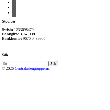
facebook
instagram
email-
alt
Stöd oss
Swish:
1233698479
Bankgiro:
316-1338
Bankkonto:
9670 0489905
Privacy Policy
Sök
Söka
efter...
© 2026
Centralasiengrupperna