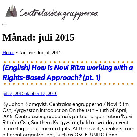
Skip
to
content
Månad:
juli 2015
Home
»
Archives for juli 2015
(English) How is Novi Ritm working with a
Rights-Based Approach? (pt. 1)
juli 7, 2015
oktober 17, 2016
By Johan Blomqvist, Centralasiengrupperna / Novi Ritm
Osh, Kyrgyzstan Introduction On the 17th – 18th of April,
2015, Centralasiengrupperna’s partner organization ‘Novi
Ritm’ in Osh, Southern Kyrgyzstan, held a two-day event
informing about human rights. At the event, speakers from
different organizations, such as OSCE, UNHCR and