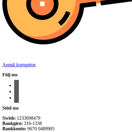
Anmäl korruption
Följ oss
facebook
instagram
email-
alt
Stöd oss
Swish:
1233698479
Bankgiro:
316-1338
Bankkonto:
9670 0489905