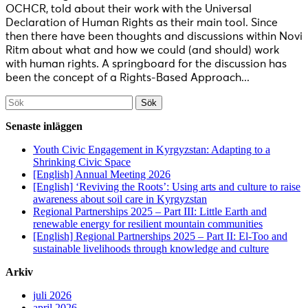
OCHCR, told about their work with the Universal
Declaration of Human Rights as their main tool. Since
then there have been thoughts and discussions within Novi
Ritm about what and how we could (and should) work
with human rights. A springboard for the discussion has
been the concept of a Rights-Based Approach...
Söka
efter...
Senaste inläggen
Youth Civic Engagement in Kyrgyzstan: Adapting to a
Shrinking Civic Space
[English] Annual Meeting 2026
[English] ‘Reviving the Roots’: Using arts and culture to raise
awareness about soil care in Kyrgyzstan
Regional Partnerships 2025 – Part III: Little Earth and
renewable energy for resilient mountain communities
[English] Regional Partnerships 2025 – Part II: El-Too and
sustainable livelihoods through knowledge and culture
Arkiv
juli 2026
april 2026