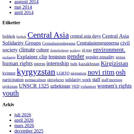
augusti 2014
maj 2014
april 2014
Etiketter
Central Asia
Central Asia
central asia days
bishkek
bisjkek
Solidarity Groups
civil
Centralasiengrupperna
Centralasiendagarna
environment.
climate
society
culture
el-too
dotterbolaget
ecology
gender
Explainer clip
feminism
gender equality
genus
exchange
Kirgizistan
human rights
internship
isds
kazakhstan
interns
kyrgyzstan
novi ritm
osh
kvinnor
LGBTQ
migration
staff
participation
solidarity work
permaculture
rättigheter
staff meeting
women's rights
UNSCR 1325
uzbekistan
tajikistan
VED
volunteer
youth
Arkiv
juli 2026
april 2026
mars 2026
december 2025