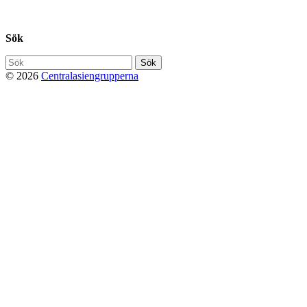
Privacy Policy
Sök
Söka
efter...
© 2026
Centralasiengrupperna