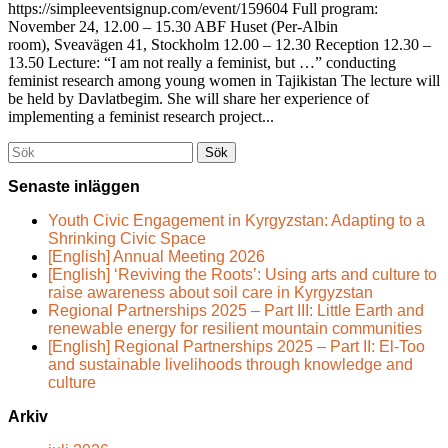
https://simpleeventsignup.com/event/159604 Full program:
November 24, 12.00 – 15.30 ABF Huset (Per-Albin
room), Sveavägen 41, Stockholm 12.00 – 12.30 Reception 12.30 –
13.50 Lecture: “I am not really a feminist, but …” conducting
feminist research among young women in Tajikistan The lecture will
be held by Davlatbegim. She will share her experience of
implementing a feminist research project...
Söka
efter...
Senaste inläggen
Youth Civic Engagement in Kyrgyzstan: Adapting to a
Shrinking Civic Space
[English] Annual Meeting 2026
[English] ‘Reviving the Roots’: Using arts and culture to
raise awareness about soil care in Kyrgyzstan
Regional Partnerships 2025 – Part III: Little Earth and
renewable energy for resilient mountain communities
[English] Regional Partnerships 2025 – Part II: El-Too
and sustainable livelihoods through knowledge and
culture
Arkiv