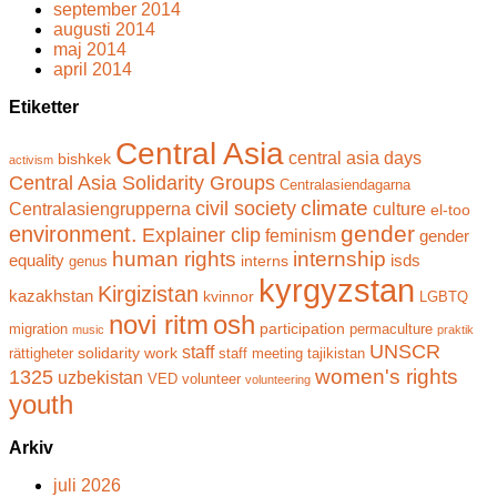
september 2014
augusti 2014
maj 2014
april 2014
Etiketter
Central Asia
central asia days
bishkek
activism
Central Asia Solidarity Groups
Centralasiendagarna
climate
civil society
Centralasiengrupperna
culture
el-too
gender
environment.
Explainer clip
feminism
gender
human rights
internship
equality
isds
interns
genus
kyrgyzstan
Kirgizistan
kazakhstan
kvinnor
LGBTQ
novi ritm
osh
participation
migration
permaculture
music
praktik
UNSCR
staff
solidarity work
rättigheter
staff meeting
tajikistan
women's rights
1325
uzbekistan
VED
volunteer
volunteering
youth
Arkiv
juli 2026