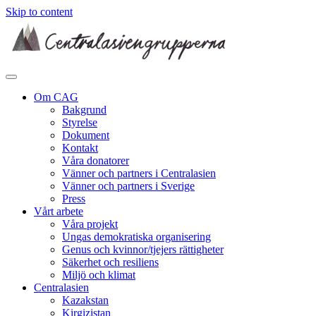
Skip to content
Om CAG
Bakgrund
Styrelse
Dokument
Kontakt
Våra donatorer
Vänner och partners i Centralasien
Vänner och partners i Sverige
Press
Vårt arbete
Våra projekt
Ungas demokratiska organisering
Genus och kvinnor/tjejers rättigheter
Säkerhet och resiliens
Miljö och klimat
Centralasien
Kazakstan
Kirgizistan