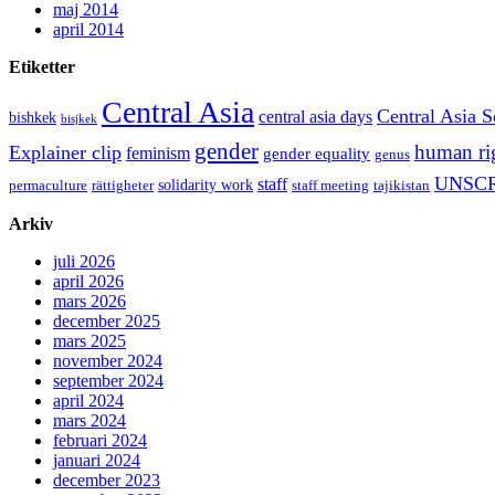
maj 2014
april 2014
Etiketter
Central Asia
Central Asia S
central asia days
bishkek
bisjkek
gender
human ri
Explainer clip
feminism
gender equality
genus
UNSCR
staff
solidarity work
permaculture
rättigheter
staff meeting
tajikistan
Arkiv
juli 2026
april 2026
mars 2026
december 2025
mars 2025
november 2024
september 2024
april 2024
mars 2024
februari 2024
januari 2024
december 2023