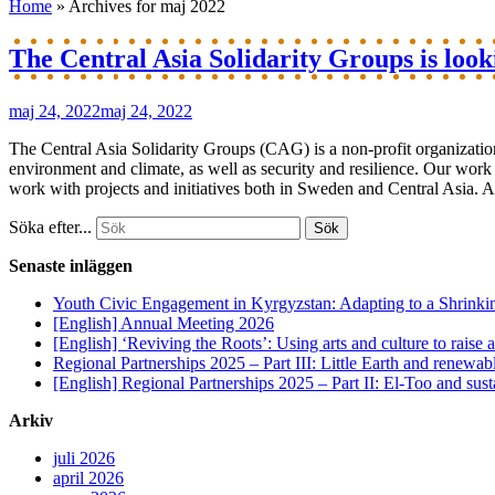
Home
»
Archives for maj 2022
The Central Asia Solidarity Groups is loo
maj 24, 2022
maj 24, 2022
The Central Asia Solidarity Groups (CAG) is a non-profit organizatio
environment and climate, as well as security and resilience. Our wor
work with projects and initiatives both in Sweden and Central Asia. Ab
Söka efter...
Senaste inläggen
Youth Civic Engagement in Kyrgyzstan: Adapting to a Shrinki
[English] Annual Meeting 2026
[English] ‘Reviving the Roots’: Using arts and culture to raise
Regional Partnerships 2025 – Part III: Little Earth and renewab
[English] Regional Partnerships 2025 – Part II: El-Too and sus
Arkiv
juli 2026
april 2026