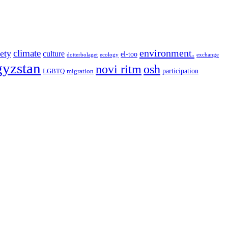
environment.
climate
iety
culture
el-too
dotterbolaget
ecology
exchange
gyzstan
novi ritm
osh
participation
LGBTQ
migration