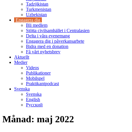
Tadzjikistan
Turkmenistan
Uzbekistan
Engagera dig
Bli medlem
Stötta civilsamhället i Centralasien
Delta i våra evenemang
Engagera dig i påverkansarbete
Bidra med en donation
Få vårt nyhetsbrev
Aktuellt
Medier
Videos
Publikationer
Mobilspel
Praktikantpodcast
Svenska
Svenska
English
Русский
Månad:
maj 2022