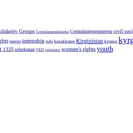
olidarity Groups
civil soc
Centralasiengrupperna
Centralasiendagarna
kyr
Kirgizistan
ghts
internship
isds
kazakhstan
interns
kvinnor
youth
women's rights
 1325
uzbekistan
VED
volunteer