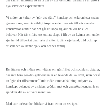
det känns fantastiskt att få ta del av hur de stöttar varandra i att prova
nya saker och experimentera.
Vi möter en kultur av ”gör-det-själv”-kunskap och erfarenheter sedan
generationer, som är väldigt inspirerande i motsats till vår svenska
konsumtionskultur där det går att köpa sig allt en vill ha eller
behöver. Här får vi lära oss om att skapa i filt av en kvinna som under
sju års tid tillverkat den jurta vi sitter i, där varje band, tråd och rep
är spunnen av henne själv och hennes familj.
Berättelser och möten som vittnar om gästfrihet och sociala strukturer,
där inte bara gör-det-själv-andan är en levande del av livet, utan också
en ”gör-det-tillsammans” kultur där sammanhållning, utbyten av
kunskap, delandet av utsäden, grödor, mat och generösa leenden är en
självklar del av att vara människa.
Med stor tacksamhet blickar vi fram emot att ses igen!