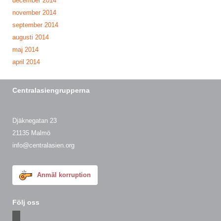
december 2014
november 2014
september 2014
augusti 2014
maj 2014
april 2014
Centralasiengrupperna
Djäknegatan 23
21135 Malmö
info@centralasien.org
Anmäl korruption
Följ oss
facebook