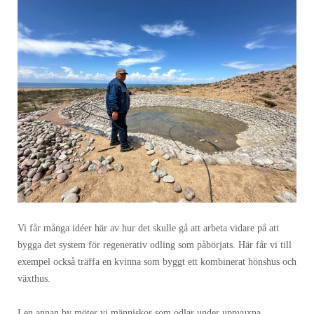
Vi får många idéer här av hur det skulle gå att arbeta vidare på att
bygga det system för regenerativ odling som påbörjats.
Här får vi till
exempel också träffa en kvinna som byggt ett kombinerat hönshus och
växthus.
I en annan by möter vi människor som odlar under uppvuxna