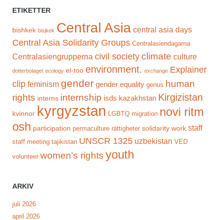
ETIKETTER
Central Asia
central asia days
bishkek
bisjkek
Central Asia Solidarity Groups
Centralasiendagarna
climate
civil society
Centralasiengrupperna
culture
environment.
Explainer
el-too
dotterbolaget
ecology
exchange
gender
human
clip
feminism
gender equality
genus
Kirgizistan
rights
internship
isds
kazakhstan
interns
kyrgyzstan
novi ritm
kvinnor
LGBTQ
migration
osh
staff
participation
solidarity work
permaculture
rättigheter
UNSCR 1325
uzbekistan
staff meeting
tajikistan
VED
youth
women's rights
volunteer
ARKIV
juli 2026
april 2026