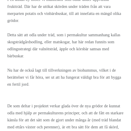
fruktträd.
Där har de utökat skörden under träden från att vara
merparten potatis och vinbärsbuskar, till att innefatta en mängd olika
grödor.
Detta sätt att odla under träd, som i permakultur sammanhang kallas
skogsträdgårdsodling, eller matskogar, har här redan funnits som
odlingsstrategi där valnötsträd, äpple och körsbär samsas med
bärbuskar.
Nu har de också lagt till tillverkningen av biohummus, vilket i de
berättelser vi får höra, ser ut att ha fungerat väldigt bra för att bygga
en fertil jord.
De som deltar i projektet verkar glada över de nya grödor de kunnat
odla med hjälp av permakulturens principer, och att de fått en starkare
känsla för att det sätt som de gjort under många år (med träd blandat
med ettårs växter och perenner), är ett bra sätt för dem att få skörd,