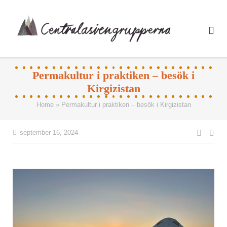
Skip
to
content
Permakultur i praktiken – besök i
Kirgizistan
Home
»
Permakultur i praktiken – besök i Kirgizistan
Inläg
september 16, 2024