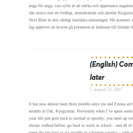
unga för unga, vars syfte är att stärka och uppmuntra ungdomar
sikt sträva mot ett fredligt, demokratiskt och jämlikt Kirgizi
Novi Ritm är den väldigt familjära stämningen. Hit kommer al
Jag upplever att kraven på prestation är åsidosatt till förmån 
(English) Co
later
augusti 17, 2017
It has now almost been three months since me and Emma arri
months in Osh, Kyrgyzstan. Previously when I’ve spent some t
your life just goes back to normal so quickly; you meet up wit
always walked before, go back to work or school – and all of a
spent the last four or six months in a foreign country – with ne