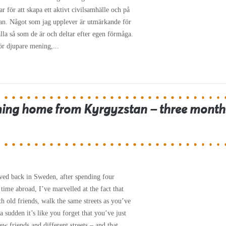
 för att skapa ett aktivt civilsamhälle och på
stan. Något som jag upplever är utmärkande för
la så som de är och deltar efter egen förmåga.
för djupare mening,...
ming home from Kyrgyzstan – three month
ved back in Sweden, after spending four
ime abroad, I’ve marvelled at the fact that
h old friends, walk the same streets as you’ve
 sudden it’s like you forget that you’ve just
w friends and different streets – and that...