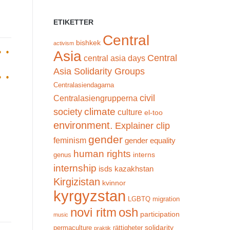
ETIKETTER
Central
bishkek
activism
Asia
Central
central asia days
Asia Solidarity Groups
Centralasiendagarna
civil
Centralasiengrupperna
climate
society
culture
el-too
environment.
Explainer clip
gender
feminism
gender equality
human rights
interns
genus
internship
isds
kazakhstan
Kirgizistan
kvinnor
kyrgyzstan
LGBTQ
migration
novi ritm
osh
participation
music
solidarity
permaculture
rättigheter
praktik