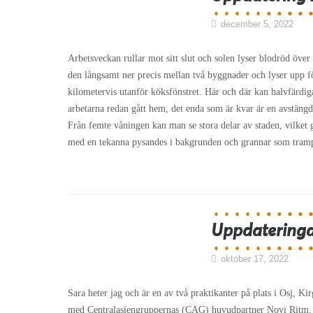
december 5, 2022
Arbetsveckan rullar mot sitt slut och solen lyser blodröd öve
den långsamt ner precis mellan två byggnader och lyser upp fö
kilometervis utanför köksfönstret. Här och där kan halvfärdig
arbetarna redan gått hem, det enda som är kvar är en avstäng
Från femte våningen kan man se stora delar av staden, vilket g
med en tekanna pysandes i bakgrunden och grannar som tramp
Uppdateringar
oktober 17, 2022
Sara heter jag och är en av två praktikanter på plats i Osj, K
med Centralasiengruppernas (CAG) huvudpartner Novi Ritm.