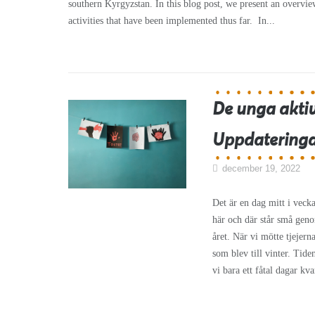
southern Kyrgyzstan. In this blog post, we present an overvie
activities that have been implemented thus far. In...
De unga akti
Uppdateringar
december 19, 2022
Det är en dag mitt i veckan
här och där står små geno
året. När vi mötte tjejer
som blev till vinter. Tide
vi bara ett fåtal dagar kv