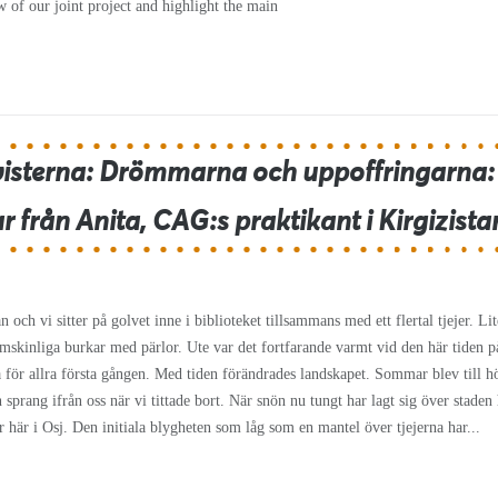
w of our joint project and highlight the main
visterna: Drömmarna och uppoffringarna:
 från Anita, CAG:s praktikant i Kirgizista
 och vi sitter på golvet inne i biblioteket tillsammans med ett flertal tjejer. Lit
mskinliga burkar med pärlor. Ute var det fortfarande varmt vid den här tiden p
na för allra första gången. Med tiden förändrades landskapet. Sommar blev till h
n sprang ifrån oss när vi tittade bort. När snön nu tungt har lagt sig över staden
ar här i Osj. Den initiala blygheten som låg som en mantel över tjejerna har...