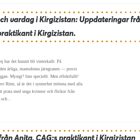
ch vardag i Kirgizistan: Uppdateringar fr
raktikant i Kirgizistan.
j har det hunnit bli vinterkallt. På
den årliga, mastodonta järngranen — precis
gan. Mysigt? Inte speciellt. Men effektfullt!
Novi Ritm, så är det i synnerhet mötena med alla
tt prata med unga kvinnor och flickor från
 och...
rån Anita, CAG:s praktikant i Kirgizistan