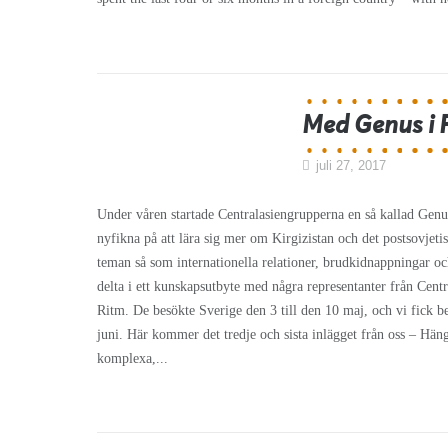
Med Genus i Fo
juli 27, 2017
Under våren startade Centralasiengrupperna en så kallad Genusg
nyfikna på att lära sig mer om Kirgizistan och det postsovjeti
teman så som internationella relationer, brudkidnappningar oc
delta i ett kunskapsutbyte med några representanter från Cent
Ritm. De besökte Sverige den 3 till den 10 maj, och vi fick be
juni. Här kommer det tredje och sista inlägget från oss – Hän
komplexa,...