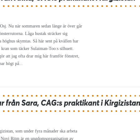
r Osj. Nu när sommaren sedan länge är över går
nsterrutorna. Låga hustak sträcker sig
a höghus skymtas. Så här sent på kvällen har
d kran som täcker Sulaiman-Too:s silhuett.
ör att jag ofta drar mig här framför fönstret,
ar högt på...
 från Sara, CAG:s praktikant i Kirgizista
irgizistan, som under fyra månader ska arbeta
 Novi Ritm är en ungdomsorganisation av