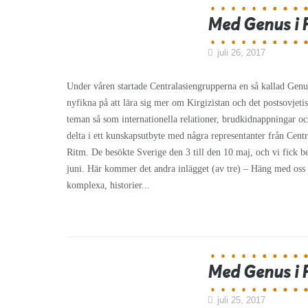
Med Genus i Fo
juli 26, 2017
Under våren startade Centralasiengrupperna en så kallad Genusg
nyfikna på att lära sig mer om Kirgizistan och det postsovjeti
teman så som internationella relationer, brudkidnappningar oc
delta i ett kunskapsutbyte med några representanter från Cent
Ritm. De besökte Sverige den 3 till den 10 maj, och vi fick be
juni. Här kommer det andra inlägget (av tre) – Häng med oss o
komplexa, historier...
Med Genus i F
juli 25, 2017