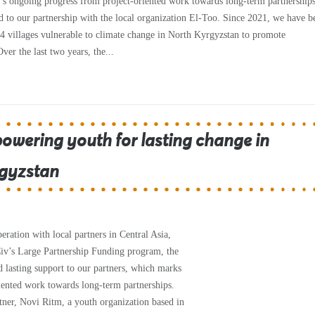
’s ongoing progress from project-oriented work towards long-term partnerships
ed to our partnership with the local organization El-Too. Since 2021, we have b
4 villages vulnerable to climate change in North Kyrgyzstan to promote
ver the last two years, the...
owering youth for lasting change in
gyzstan
ration with local partners in Central Asia,
v’s Large Partnership Funding program, the
d lasting support to our partners, which marks
iented work towards long-term partnerships.
ner, Novi Ritm, a youth organization based in