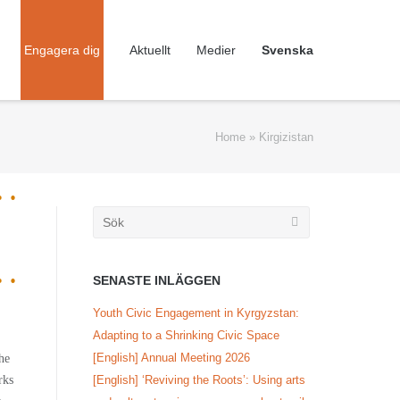
Engagera dig
Aktuellt
Medier
Svenska
Home
»
Kirgizistan
Söka
efter...
SENASTE INLÄGGEN
Youth Civic Engagement in Kyrgyzstan:
Adapting to a Shrinking Civic Space
,
[English] Annual Meeting 2026
he
[English] ‘Reviving the Roots’: Using arts
rks