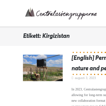
Skip
to
content
Etikett:
Kirgizistan
[English] Per
nature and p
augusti 3, 2023
In 2023, Centralasiengrup
allowing for long-term s
new collaboration format 