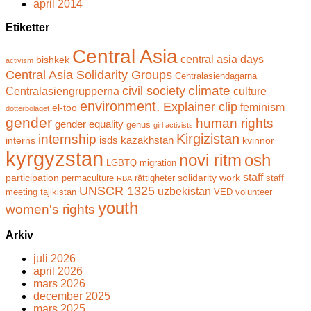
april 2014
Etiketter
Central Asia
central asia days
bishkek
activism
Central Asia Solidarity Groups
Centralasiendagarna
climate
civil society
Centralasiengrupperna
culture
environment.
Explainer clip
feminism
el-too
dotterbolaget
gender
human rights
gender equality
genus
girl activists
Kirgizistan
internship
isds
kazakhstan
interns
kvinnor
kyrgyzstan
novi ritm
osh
LGBTQ
migration
staff
participation
solidarity work
permaculture
rättigheter
staff
RBA
UNSCR 1325
uzbekistan
meeting
tajikistan
VED
volunteer
youth
women's rights
Arkiv
juli 2026
april 2026
mars 2026
december 2025
mars 2025