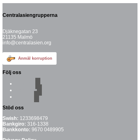
Centralasiengrupperna
Djäknegatan 23
21135 Malmö
info@centralasien.org
Anmäl korruption
Följ oss
facebook
instagram
email-alt
Stöd oss
Swish:
1233698479
Bankgiro:
316-1338
Bankkonto:
9670 0489905