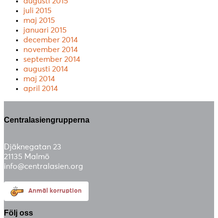
augusti 2015
juli 2015
maj 2015
januari 2015
december 2014
november 2014
september 2014
augusti 2014
maj 2014
april 2014
Centralasiengrupperna
Djäknegatan 23
21135 Malmö
info@centralasien.org
Anmäl korruption
Följ oss