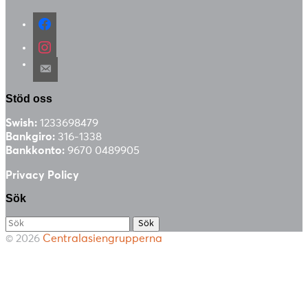
facebook
instagram
email-
alt
Stöd oss
Swish:
1233698479
Bankgiro:
316-1338
Bankkonto:
9670 0489905
Privacy Policy
Sök
Söka
efter...
© 2026
Centralasiengrupperna