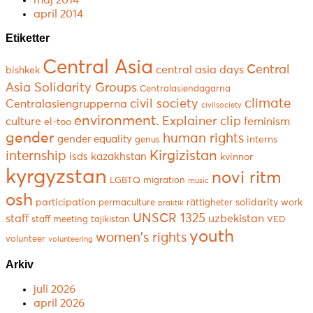
maj 2014
april 2014
Etiketter
Central Asia
Central
central asia days
bishkek
Asia Solidarity Groups
Centralasiendagarna
climate
civil society
Centralasiengrupperna
civilsociety
environment.
Explainer clip
culture
feminism
el-too
gender
human rights
gender equality
interns
genus
Kirgizistan
internship
isds
kazakhstan
kvinnor
kyrgyzstan
novi ritm
LGBTQ
migration
music
osh
participation
solidarity work
permaculture
rättigheter
praktik
UNSCR 1325
staff
uzbekistan
staff meeting
tajikistan
VED
youth
women's rights
volunteer
volunteering
Arkiv
juli 2026
april 2026