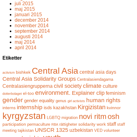
juli 2015
maj 2015
januari 2015
december 2014
november 2014
september 2014
augusti 2014
maj 2014
april 2014
Etiketter
Central Asia
central asia days
bishkek
activism
Central Asia Solidarity Groups
Centralasiendagarna
climate
civil society
Centralasiengrupperna
culture
environment.
Explainer clip
feminism
el-too
dotterbolaget
gender
human rights
gender equality
genus
girl activists
Kirgizistan
internship
isds
kazakhstan
interns
kvinnor
kyrgyzstan
novi ritm
osh
LGBTQ
migration
staff
participation
solidarity work
permaculture
rättigheter
staff
RBA
UNSCR 1325
uzbekistan
meeting
tajikistan
VED
volunteer