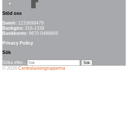
email-alt
Stöd oss
Swish:
1233698479
Bankgiro:
316-1338
Bankkonto:
9670 0489905
Privacy Policy
Sök
Söka efter...
© 2026
Centralasiengrupperna