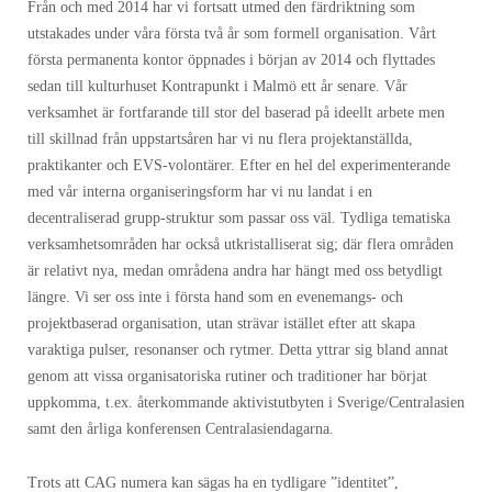
Från och med 2014 har vi fortsatt utmed den färdriktning som
utstakades under våra första två år som formell organisation. Vårt
första permanenta kontor öppnades i början av 2014 och flyttades
sedan till kulturhuset Kontrapunkt i Malmö ett år senare. Vår
verksamhet är fortfarande till stor del baserad på ideellt arbete men
till skillnad från uppstartsåren har vi nu flera projektanställda,
praktikanter och EVS-volontärer. Efter en hel del experimenterande
med vår interna organiseringsform har vi nu landat i en
decentraliserad grupp-struktur som passar oss väl. Tydliga tematiska
verksamhetsområden har också utkristalliserat sig; där flera områden
är relativt nya, medan områdena andra har hängt med oss betydligt
längre. Vi ser oss inte i första hand som en evenemangs- och
projektbaserad organisation, utan strävar istället efter att skapa
varaktiga pul­ser, resonanser och rytmer. Detta yttrar sig bland annat
genom att vissa organisatoriska ruti­ner och traditioner har börjat
uppkomma, t.ex. återkommande aktivistut­byten i Sverige/Centralasien
samt den årliga konferensen Cen­tralasiendagarna.
Trots att CAG numera kan sägas ha en tydligare ”identitet”,