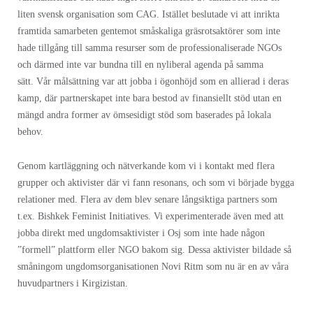
liten svensk organisation som CAG. Istället beslutade vi att inrikta
framtida samarbeten gentemot småskaliga gräsrotsaktörer som inte
hade tillgång till samma resurser som de professionaliserade NGOs
och därmed inte var bundna till en nyliberal agenda på samma
sätt. Vår målsättning var att jobba i ögonhöjd som en allierad i deras
kamp, där partnerskapet inte bara bestod av finansiellt stöd utan en
mängd andra former av ömsesidigt stöd som baserades på lokala
behov.
Genom kartläggning och nätverkande kom vi i kontakt med flera
grupper och aktivister där vi fann resonans, och som vi började bygga
relationer med. Flera av dem blev senare långsiktiga partners som
t.ex. Bishkek Feminist Initiatives. Vi experimenterade även med att
jobba direkt med ungdomsaktivister i Osj som inte hade någon
”formell” plattform eller NGO bakom sig. Dessa aktivister bildade så
småningom ungdomsorganisationen Novi Ritm som nu är en av våra
huvudpartners i Kirgizistan.