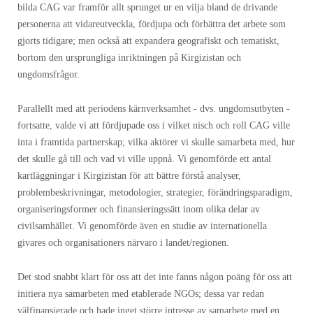
bilda CAG var framför allt sprunget ur en vilja bland de drivande
personerna att vidareutveckla, fördjupa och förbättra det arbete som
gjorts tidigare; men också att expandera geografiskt och tematiskt,
bortom den ursprungliga inriktningen på Kirgizistan och
ungdomsfrågor.
Parallellt med att periodens kärnverksamhet - dvs. ungdomsutbyten -
fortsatte, valde vi att fördjupade oss i vilket nisch och roll CAG ville
inta i framtida partnerskap; vilka aktörer vi skulle samarbeta med, hur
det skulle gå till och vad vi ville uppnå. Vi genomförde ett antal
kartläggningar i Kirgizistan för att bättre förstå analyser,
problembeskrivningar, metodologier, strategier, förändringsparadigm,
organiseringsformer och finansieringssätt inom olika delar av
civilsamhället. Vi genomförde även en studie av internationella
givares och organisationers närvaro i landet/regionen.
Det stod snabbt klart för oss att det inte fanns någon poäng för oss att
initiera nya samarbeten med etablerade NGOs; dessa var redan
välfinansierade och hade inget större intresse av samarbete med en