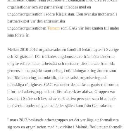
samarbete. Under resan skapades ett kontaktnät med diverse lokala
organisationer och ett partnerskap inleddes med en
ungdomsorganisation i södra Kirgizistan. Den svenska motparten i
partnerskapet var den antirasistiska
ungdomsorganisationen
Tamam
som CAG var löst knuten till under
sina första år.
Mellan 2010-2012 organiserades en handfull ledarutbyten i Sverige
och Kirgizistan. Där träffades ungdomsledare från båda länderna,
utbytte erfarenheter, arbetssätt och metoder, diskuterade framtida
gemensamma projekt samt deltog i utbildningar kring ämnen som
konflikthantering, normkritik, demokratisk organisering och
mänskliga rättigheter. CAG var under denna fas organiserad som en
informell arbetsgrupp och ett löst nätverk av aktiva. Gruppen var
baserad i Skåne och bestod av ca 6 aktiva personer som bl.a. hade
medverkat under utbyten och/eller själva kom från Centralasien.
I mars 2012 beslutade arbetsgruppen att det var läge att formalisera
sig som en organisation med huvudsäte i Malmö. Beslutet att formellt