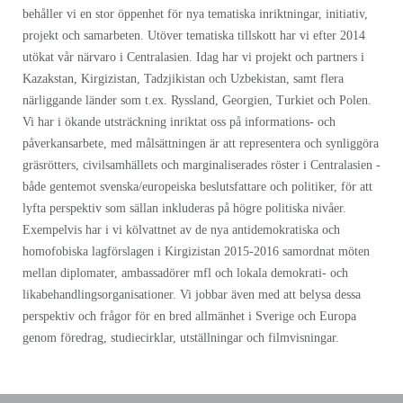
behåller vi en stor öppenhet för nya tematiska inriktningar, initiativ,
projekt och samarbeten. Utöver tematiska tillskott har vi efter 2014
utökat vår närvaro i Centralasien. Idag har vi projekt och partners i
Kazakstan, Kirgizistan, Tadzjikistan och Uzbekistan, samt flera
närliggande länder som t.ex. Ryssland, Georgien, Turkiet och Polen.
Vi har i ökande utsträckning inriktat oss på informations- och
påverkansarbete, med målsättningen är att representera och synliggöra
gräsrötters, civilsamhällets och marginaliserades röster i Centralasien -
både gentemot svenska/europeiska beslutsfattare och politiker, för att
lyfta perspektiv som sällan inkluderas på högre politiska nivåer.
Exempelvis har i vi kölvattnet av de nya antidemokratiska och
homofobiska lagförslagen i Kirgizistan 2015-2016 samordnat möten
mellan diplomater, ambassadörer mfl och lokala demokrati- och
likabehandlingsorganisationer. Vi jobbar även med att belysa dessa
perspektiv och frågor för en bred allmänhet i Sverige och Europa
genom föredrag, studiecirklar, utställningar och filmvisningar.