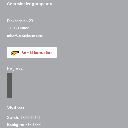
Centralasiengrupperna
Djäknegatan 23
21135 Malmö
info@centralasien.org
Anmäl korruption
Följ oss
facebook
instagram
email-
alt
Stöd oss
Swish:
1233698479
Bankgiro:
316-1338