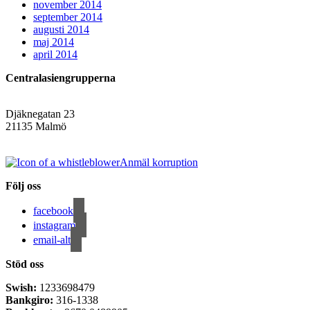
november 2014
september 2014
augusti 2014
maj 2014
april 2014
Centralasiengrupperna
Djäknegatan 23
21135 Malmö
info@centralasien.org
Anmäl korruption
Följ oss
facebook
instagram
email-alt
Stöd oss
Swish:
1233698479
Bankgiro:
316-1338