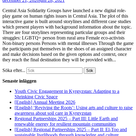
december 21, 2020
juni 28, 2021
Central Asia Solidarity Groups have launched a new digital role-
play game on human rights issues in Central Asia. The plot of this
interactive game is built around storylines and different case studies
which present players with background information about the topic.
There are four storylines representing particular groups and their
struggles: LGBTQ+ person from rural area Female eco-activists
Non-binary persons Persons with mental illnesses Through the game
the participants put themselves in the shoes of an assigned character
and make decisions based on the given options and context, once
they reach the final destination they will be provided with...
Söka efter...
Senaste inläggen
Youth Civic Engagement in Kyrgyzstan: Adapting to a
Shrinking Civic Space
[English] Annual Meeting 2026
[English] ‘Reviving the Roots’: Using arts and culture to raise
awareness about soil care in Kyrgyzstan
Regional Partnerships 2025 – Part III: Little Earth and
renewable energy for resilient mountain communities
[English] Regional Partnerships 2025 – Part II: El-Too and
sustainable livelihoods through knowledge and culture