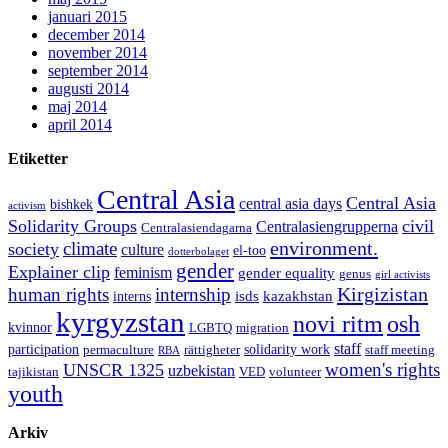
januari 2015
december 2014
november 2014
september 2014
augusti 2014
maj 2014
april 2014
Etiketter
Central Asia
Central Asia
central asia days
bishkek
activism
Solidarity Groups
civil
Centralasiengrupperna
Centralasiendagarna
environment.
climate
society
culture
el-too
dotterbolaget
gender
Explainer clip
feminism
gender equality
genus
girl activists
Kirgizistan
human rights
internship
isds
kazakhstan
interns
kyrgyzstan
novi ritm
osh
kvinnor
LGBTQ
migration
staff
participation
solidarity work
permaculture
rättigheter
staff meeting
RBA
women's rights
UNSCR 1325
uzbekistan
tajikistan
VED
volunteer
youth
Arkiv