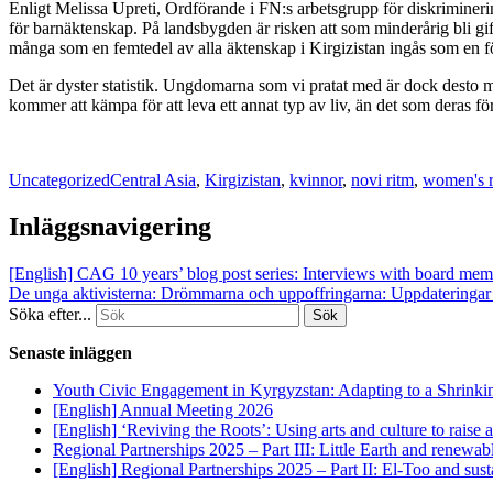
Enligt
Melissa Upreti, Ordförande i FN:s arbetsgrupp för diskriminerin
för barnäktenskap. På landsbygden är risken att som minderårig bli gif
många som en femtedel av alla äktenskap i Kirgizistan ingås som en f
Det är dyster statistik. Ungdomarna som vi pratat med är dock desto mer
kommer att kämpa för att leva ett annat typ av liv, än det som deras för
Uncategorized
Central Asia
,
Kirgizistan
,
kvinnor
,
novi ritm
,
women's r
Inläggsnavigering
[English] CAG 10 years’ blog post series: Interviews with board mem
De unga aktivisterna: Drömmarna och uppoffringarna: Uppdateringar f
Söka efter...
Senaste inläggen
Youth Civic Engagement in Kyrgyzstan: Adapting to a Shrinki
[English] Annual Meeting 2026
[English] ‘Reviving the Roots’: Using arts and culture to raise
Regional Partnerships 2025 – Part III: Little Earth and renewab
[English] Regional Partnerships 2025 – Part II: El-Too and sus