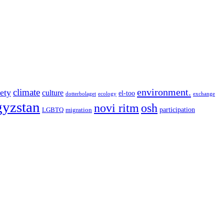
environment.
climate
iety
culture
el-too
dotterbolaget
ecology
exchange
gyzstan
novi ritm
osh
participation
LGBTQ
migration