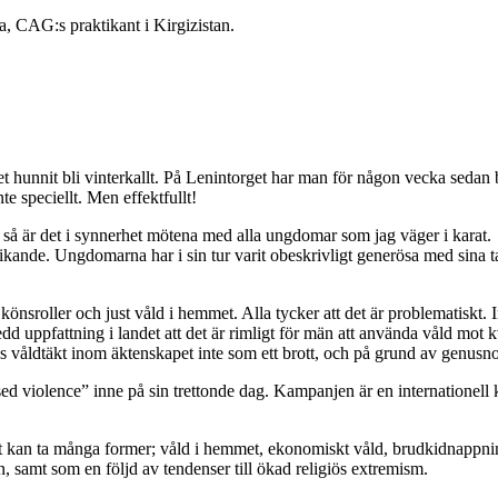
a, CAG:s praktikant i Kirgizistan.
det hunnit bli vinterkallt. På Lenintorget har man för någon vecka seda
e speciellt. Men effektfullt!
, så är det i synnerhet mötena med alla ungdomar som jag väger i karat. 
ikande. Ungdomarna har i sin tur varit obeskrivligt generösa med sina ta
önsroller och just våld i hemmet. Alla tycker att det är problematiskt. I
 uppfattning i landet att det är rimligt för män att använda våld mot k
s våldtäkt inom äktenskapet inte som ett brott, och på grund av genusnorm
sed violence” inne på sin trettonde dag. Kampanjen är en internatione
 kan ta många former; våld i hemmet, ekonomiskt våld, brudkidnappning,
, samt som en följd av tendenser till ökad religiös extremism.