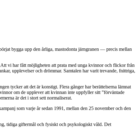
n börjat bygga upp den årliga, mastodonta järngranen — precis mellan
Att vi har fått möjligheten att prata med unga kvinnor och flickor från
nkar, upplevelser och drömmar. Samtalen har varit trevande, fnittriga,
ngen tycker att det är konstigt. Flera gånger har berättelserna lämnat
vinnor om de upplever att kvinnan inte uppfyller sitt ”förväntade
erna är det i stort sett normaliserat.
ll kampanj som varje år sedan 1991, mellan den 25 november och den
 tidiga giftermål och fysiskt och psykologiskt våld. Det