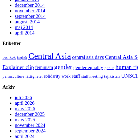
december 2014
november 2014
september 2014
augusti 2014
maj 2014
april 2014
Etiketter
Central Asia
Central Asia S
central asia days
bishkek
bisjkek
gender
human ri
Explainer clip
feminism
gender equality
genus
UNSCR
staff
solidarity work
permaculture
rättigheter
staff meeting
tajikistan
Arkiv
juli 2026
april 2026
mars 2026
december 2025
mars 2025
november 2024
september 2024
april 2024