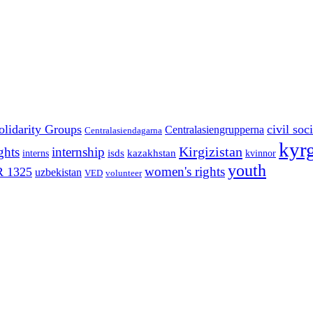
olidarity Groups
civil soc
Centralasiengrupperna
Centralasiendagarna
kyr
Kirgizistan
ghts
internship
isds
kazakhstan
interns
kvinnor
youth
women's rights
 1325
uzbekistan
VED
volunteer