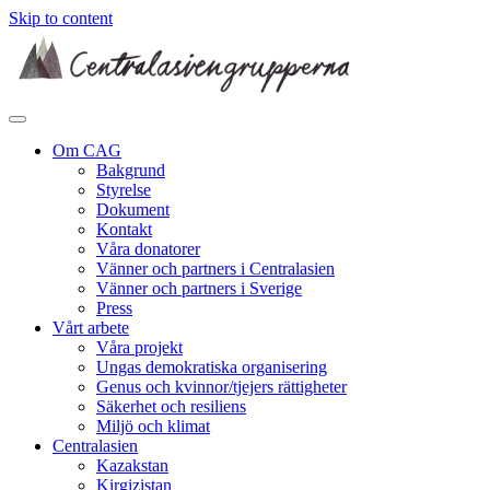
Skip to content
Om CAG
Bakgrund
Styrelse
Dokument
Kontakt
Våra donatorer
Vänner och partners i Centralasien
Vänner och partners i Sverige
Press
Vårt arbete
Våra projekt
Ungas demokratiska organisering
Genus och kvinnor/tjejers rättigheter
Säkerhet och resiliens
Miljö och klimat
Centralasien
Kazakstan
Kirgizistan