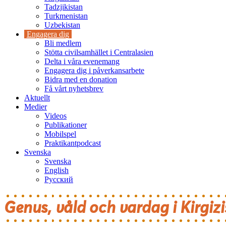
Tadzjikistan
Turkmenistan
Uzbekistan
Engagera dig
Bli medlem
Stötta civilsamhället i Centralasien
Delta i våra evenemang
Engagera dig i påverkansarbete
Bidra med en donation
Få vårt nyhetsbrev
Aktuellt
Medier
Videos
Publikationer
Mobilspel
Praktikantpodcast
Svenska
Svenska
English
Русский
Genus, våld och vardag i Kirgizi