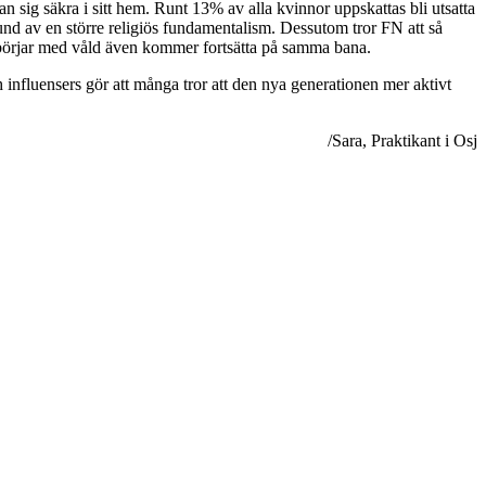
n sig säkra i sitt hem. Runt 13% av alla kvinnor uppskattas bli utsatta
grund av en större religiös fundamentalism. Dessutom tror
FN att så
m börjar med våld även kommer fortsätta på samma bana.
h influensers gör att många tror att den nya generationen mer aktivt
/Sara, Praktikant i Osj