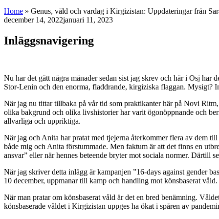
Home
»
Genus, våld och vardag i Kirgizistan: Uppdateringar från Sar
december 14, 2022
januari 11, 2023
Inläggsnavigering
Nu har det gått några månader sedan sist jag skrev och här i Osj har 
Stor-Lenin och den enorma, fladdrande, kirgiziska flaggan. Mysigt? Int
När jag nu tittar tillbaka på vår tid som praktikanter här på Novi Ritm
olika bakgrund och olika livshistorier har varit ögonöppnande och ber
allvarliga och uppriktiga.
När jag och Anita har pratat med tjejerna återkommer flera av dem till k
både mig och Anita förstummade. Men faktum är att det finns en utbredd
ansvar” eller när hennes beteende bryter mot sociala normer. Därtill se
När jag skriver detta inlägg är kampanjen ”16-days against gender ba
10 december, uppmanar till kamp och handling mot könsbaserat våld.
När man pratar om könsbaserat våld är det en bred benämning. Våldet
könsbaserade våldet i Kirgizistan uppges ha ökat i spåren av pandemin