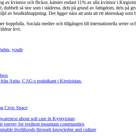
g av kvinnor och flickor, känner endast 11% av alla kvinnor i Kirgizista
t, dubbelt så stor som i städerna, dels på grund av fattigdom, dels på 
öljd av brudkidnappning. Det ligger nära att anta att ett äktenskap so
 hoppfulla. Sociala medier och tillgången till internationella serier oc
äldrar levt.
ights
,
youth
bers
rån Anita, CAG:s praktikant i Kirgizistan.
ng Civic Space
 awareness about soil care in Kyrgyzstan
le energy for resilient mountain communities
tainable livelihoods through knowledge and culture