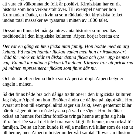
att vara ett välkomnande folk är positivt. Kirgizistan har en rik
historia som hon verkar stolt över. Till exempel nämner hon
Kurmanjan Datka, en kvinna som räddade det kirgiziska folket
undan total massaker av ryssarna i mitten av 1800-talet.
Dessutom finns det många intressanta historier som berättas
traditionellt i den kirgiziska kulturen. Aiperi börjar berätta en:
Det var en gång en liten flicka utan familj. Hon bodde med en arg
kvinna. På natten hämtar flickan vatten men hon är fruktansvärt
rädd för mörkret. Månen älskar denna flicka och lyser upp hennes
väg. En natt tar månen flickan till månen. Kirgizer tror att prickarna
på månen representerar flickan som finns där nu.
Och det är efter denna flicka som Aiperi är döpt. Aiperi betyder
ängeln i månen.
Så det finns både bra och dåliga traditioner i den kirgiziska kulturen.
Jag frågar Aiperi om hon försöker ändra de dåliga på något sätt. Hon
svarar att hon till exempel alltid säger sin åsikt, även gentemot killar
när de säger att hon måste lyssna på vad de säger. Hon berättar
också att hennes föräldrar försökte tvinga henne att gifta sig hela
förra året. De sa att det inte bara var viktigt för henne, men också för
familjen. De sa att hon kunde få välja mellan två killar som de sett ut
till henne, men Aiperi utbrister under vårt samtal “It was an illusion