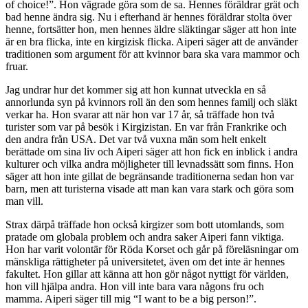
of choice!”. Hon vägrade göra som de sa. Hennes föräldrar grät och
bad henne ändra sig. Nu i efterhand är hennes föräldrar stolta över
henne, fortsätter hon, men hennes äldre släktingar säger att hon inte
är en bra flicka, inte en kirgizisk flicka. Aiperi säger att de använder
traditionen som argument för att kvinnor bara ska vara mammor och
fruar.
Jag undrar hur det kommer sig att hon kunnat utveckla en så
annorlunda syn på kvinnors roll än den som hennes familj och släkt
verkar ha. Hon svarar att när hon var 17 år, så träffade hon två
turister som var på besök i Kirgizistan. En var från Frankrike och
den andra från USA. Det var två vuxna män som helt enkelt
berättade om sina liv och Aiperi säger att hon fick en inblick i andra
kulturer och vilka andra möjligheter till levnadssätt som finns. Hon
säger att hon inte gillat de begränsande traditionerna sedan hon var
barn, men att turisterna visade att man kan vara stark och göra som
man vill.
Strax därpå träffade hon också kirgizer som bott utomlands, som
pratade om globala problem och andra saker Aiperi fann viktiga.
Hon har varit volontär för Röda Korset och går på föreläsningar om
mänskliga rättigheter på universitetet, även om det inte är hennes
fakultet. Hon gillar att känna att hon gör något nyttigt för världen,
hon vill hjälpa andra. Hon vill inte bara vara någons fru och
mamma. Aiperi säger till mig “I want to be a big person!”.