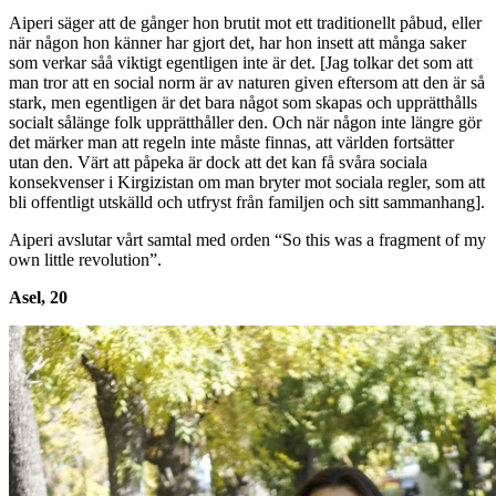
Aiperi säger att de gånger hon brutit mot ett traditionellt påbud, eller
när någon hon känner har gjort det, har hon insett att många saker
som verkar såå viktigt egentligen inte är det. [Jag tolkar det som att
man tror att en social norm är av naturen given eftersom att den är så
stark, men egentligen är det bara något som skapas och upprätthålls
socialt sålänge folk upprätthåller den. Och när någon inte längre gör
det märker man att regeln inte måste finnas, att världen fortsätter
utan den. Värt att påpeka är dock att det kan få svåra sociala
konsekvenser i Kirgizistan om man bryter mot sociala regler, som att
bli offentligt utskälld och utfryst från familjen och sitt sammanhang].
Aiperi avslutar vårt samtal med orden “So this was a fragment of my
own little revolution”.
Asel, 20