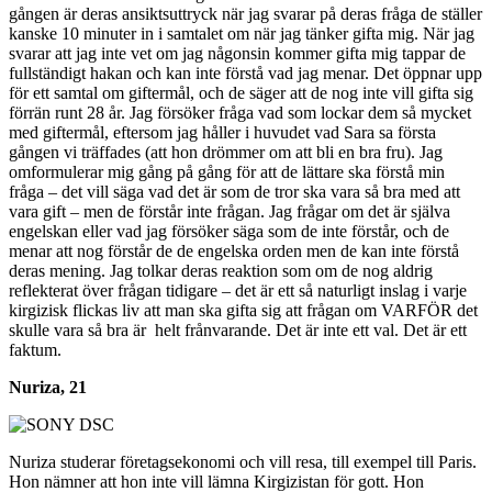
gången är deras ansiktsuttryck när jag svarar på deras fråga de ställer
kanske 10 minuter in i samtalet om när jag tänker gifta mig. När jag
svarar att jag inte vet om jag någonsin kommer gifta mig tappar de
fullständigt hakan och kan inte förstå vad jag menar. Det öppnar upp
för ett samtal om giftermål, och de säger att de nog inte vill gifta sig
förrän runt 28 år. Jag försöker fråga vad som lockar dem så mycket
med giftermål, eftersom jag håller i huvudet vad Sara sa första
gången vi träffades (att hon drömmer om att bli en bra fru). Jag
omformulerar mig gång på gång för att de lättare ska förstå min
fråga – det vill säga vad det är som de tror ska vara så bra med att
vara gift – men de förstår inte frågan. Jag frågar om det är själva
engelskan eller vad jag försöker säga som de inte förstår, och de
menar att nog förstår de de engelska orden men de kan inte förstå
deras mening. Jag tolkar deras reaktion som om de nog aldrig
reflekterat över frågan tidigare – det är ett så naturligt inslag i varje
kirgizisk flickas liv att man ska gifta sig att frågan om VARFÖR det
skulle vara så bra är helt frånvarande. Det är inte ett val. Det är ett
faktum.
Nuriza, 21
Nuriza studerar företagsekonomi och vill resa, till exempel till Paris.
Hon nämner att hon inte vill lämna Kirgizistan för gott. Hon