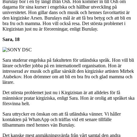
Burulay bor i en by långt ifrån Osh. Hon kommer in till Osh om
dagarna för sina kurser i engelska och hållbar utveckling på
universitetet. Hon gillar dans och musik och hennes favoritartist är
den kirgiziske Arsen. Burulays mål är att få bra betyg och att bli en
bra fru och mamma. Hon vill också resa. Det största problemet i
Kirgizistan just nu är föroreningar, enligt Burulay.
Sara, 18
Sara studerar engelska på fakulteten för utländska språk. Hon vill bli
lärare och/eller jobba på en internationell organisation. Hon är
intresserad av musik och gillar särskilt den kirgiziske artisten Mirbek
Atabekov. Hon drömmer om att bli en bra fru och glad mamma och
lärare.
Det största problemet just nu i Kirgizistan är att alldeles för få
människor pratar kirgiziska, enligt Sara. Hon är orolig att språket ska
försvinna helt.
Sara uttrycker en önskan om att få utländska vänner. Vi håller
kontakten på WhatsApp och träffas vid ett senare tillfälle
tillsammans med hennes vän Burulay.
Det kanske mest anmäkningsvärda från vårt samtal den andra