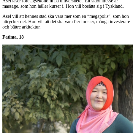
Asel läser företagsekonomi på universitetet. Ett sidointresse är
massage, som hon håller kurser i. Hon vill bosätta sig i Tyskland.
Asel vill att hennes stad ska vara mer som en “megapolis”, som hon
uttrycker det. Hon vill att det ska vara fler turister, många investerare
och bättre arkitektur.
Fatima, 18