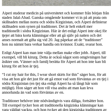
Aiperi studerar medicin på universitetet och kommer från början från
staden Jalal-Abad. Ganska omgående kommer vi in på att prata om
skillnaden mellan norra och södra Kirgizistan, och Aiperi definierar
skillnaden som synen på traditioner. Det är helt enkelt mer
traditionellt i södra Kirgizistan. Här är det enligt Aiperi inte okej för
tjejer att bära korta klänningar eller att gå själv på natten och det
anses normalt att gifta sig vid 20. Jag påpekar att de “traditioner”
hon nu nämnt bara verkar handla om kvinnor. Exakt, svarar hon.
Enligt Aiperi kan man inte välja mellan make eller jobb. Aiperi, till
exempel, vill bli kirurg. Detta är också något som omgivningen har
åsikter om. Vänner och familj berätta för Aiperi att hon inte kan bli
kirurg för att hon är tjej.
“I cut my hair for this, I wear short skirts for this” säger hon, för att
visa att hon gör det just för att gå emot vad som förväntas av en tjej i
södra Kirgizistan (en tjej ska enligt Aiperi ha så långt hår som
möjligt). Hon säger att hon vill visa andra att man kan leva
annorlunda än vad som förväntas av en.
Traditioner behöver inte nödvändigtvis vara dåliga, fortsätter hon.
Till exempel tycker hon att traditionella kirgiziska klänningar kan
vara väldigt vackra, och hon tycker att den kirgiziska traditionen av