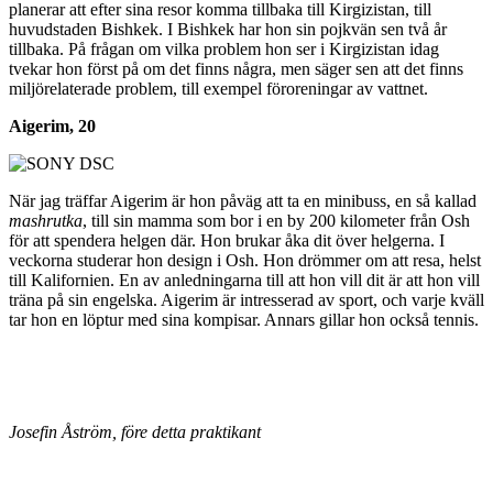
planerar att efter sina resor komma tillbaka till Kirgizistan, till
huvudstaden Bishkek. I Bishkek har hon sin pojkvän sen två år
tillbaka. På frågan om vilka problem hon ser i Kirgizistan idag
tvekar hon först på om det finns några, men säger sen att det finns
miljörelaterade problem, till exempel föroreningar av vattnet.
Aigerim, 20
När jag träffar Aigerim är hon påväg att ta en minibuss, en så kallad
mashrutka
, till sin mamma som bor i en by 200 kilometer från Osh
för att spendera helgen där. Hon brukar åka dit över helgerna. I
veckorna studerar hon design i Osh. Hon drömmer om att resa, helst
till Kalifornien. En av anledningarna till att hon vill dit är att hon vill
träna på sin engelska. Aigerim är intresserad av sport, och varje kväll
tar hon en löptur med sina kompisar. Annars gillar hon också tennis.
Josefin Åström, före detta praktikant