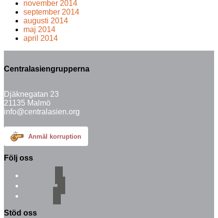
november 2014
september 2014
augusti 2014
maj 2014
april 2014
Centralasiengrupperna
Djäknegatan 23
21135 Malmö
info@centralasien.org
Anmäl korruption
Följ oss
facebook
instagram
email-alt
Stöd oss