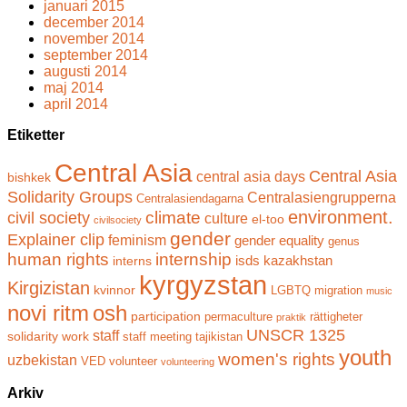
januari 2015
december 2014
november 2014
september 2014
augusti 2014
maj 2014
april 2014
Etiketter
Central Asia
Central Asia
central asia days
bishkek
Solidarity Groups
Centralasiengrupperna
Centralasiendagarna
climate
environment.
civil society
culture
el-too
civilsociety
gender
Explainer clip
feminism
gender equality
genus
human rights
internship
isds
kazakhstan
interns
kyrgyzstan
Kirgizistan
kvinnor
LGBTQ
migration
music
novi ritm
osh
participation
permaculture
rättigheter
praktik
UNSCR 1325
staff
solidarity work
staff meeting
tajikistan
youth
women's rights
uzbekistan
VED
volunteer
volunteering
Arkiv