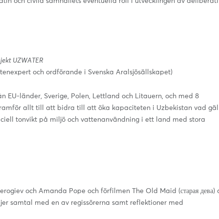
 och civila samhällets eventuella roll i utvecklingen av deliberati
projekt UZWATER
ttenexpert och ordförande i Svenska Aralsjösällskapet)
 EU-länder, Sverige, Polen, Lettland och Litauern, och med 8
ramför allt till att bidra till att öka kapaciteten i Uzbekistan vad gäl
iell tonvikt på miljö och vattenanvändning i ett land med stora
erogiev och Amanda Pope och förfilmen The Old Maid (старая дева) 
följer samtal med en av regissörerna samt reflektioner med