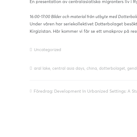
En presentation av centralasiatiska migranters liv i R
16:00-17:00 Bilder och material från utbyte med Dotterbo
Under våren har seriekollektivet Dotterbolaget besök
Kirgizistan. Här kommer vi får se ett smakprov på resu
Uncategorized
aral lake
,
central asia days
,
china
,
dotterbolaget
,
gend
Föredrag: Development In Urbanized Settings: A St
Inläggsnavigering