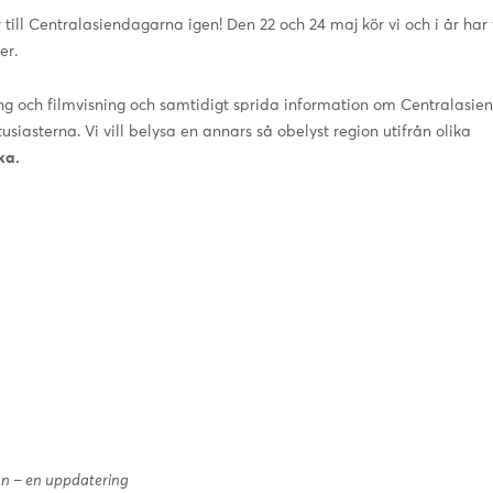
till Centralasiendagarna igen! Den 22 och 24 maj kör vi och i år har 
er.
g och filmvisning och samtidigt sprida information om Centralasien 
iasterna. Vi vill belysa en annars så obelyst region utifrån olika
ka.
tan – en uppdatering