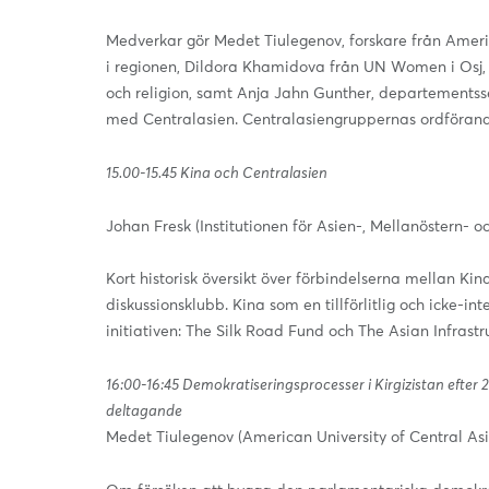
Medverkar gör Medet Tiulegenov, forskare från Americ
i regionen, Dildora Khamidova från UN Women i Osj
och religion, samt Anja Jahn Gunther, departementss
med Centralasien. Centralasiengruppernas ordförand
15.00-15.45 Kina och Centralasien
Johan Fresk (Institutionen för Asien-, Mellanöstern- o
Kort historisk översikt över förbindelserna mellan Ki
diskussionsklubb. Kina som en tillförlitlig och icke-i
initiativen: The Silk Road Fund och The Asian Infrastr
16:00-16:45 Demokratiseringsprocesser i Kirgizistan efter 20
deltagande
Medet Tiulegenov (American University of Central Asi