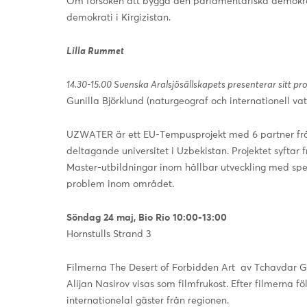
Om försöken att bygga den parlamentariska demokratin
demokrati i Kirgizistan.
Lilla Rummet
14.30-15.00 Svenska Aralsjösällskapets presenterar sitt 
Gunilla Björklund (naturgeograf och internationell va
UZWATER är ett EU-Tempusprojekt med 6 partner från
deltagande universitet i Uzbekistan. Projektet syftar f
Master-utbildningar inom hållbar utveckling med spec
problem inom området.
Söndag 24 maj, Bio Rio 10:00-13:00
Hornstulls Strand 3
Filmerna The Desert of Forbidden Art av Tchavdar G
Alijan Nasirov visas som filmfrukost. Efter filmerna 
internationelal gäster från regionen.