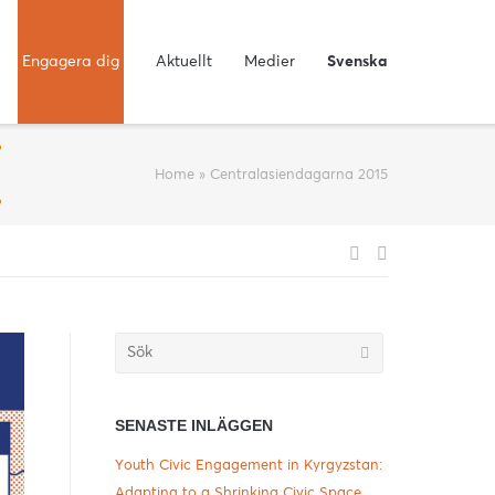
Engagera dig
Aktuellt
Medier
Svenska
Home
»
Centralasiendagarna 2015
Inläggsnavig
Söka
efter...
SENASTE INLÄGGEN
Youth Civic Engagement in Kyrgyzstan:
Adapting to a Shrinking Civic Space