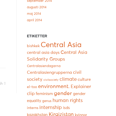
september 2014
augusti 2014
maj 2014
april 2014
ETIKETTER
Central Asia
bishkek
Central Asia
central asia days
Solidarity Groups
Centralasiendagarna
civil
Centralasiengrupperna
climate
society
culture
civilsociety
sh
environment.
Explainer
el-too
gender
clip
feminism
gender
human rights
equality
genus
internship
isds
interns
Kirgizistan
kazakhstan
kvinnor