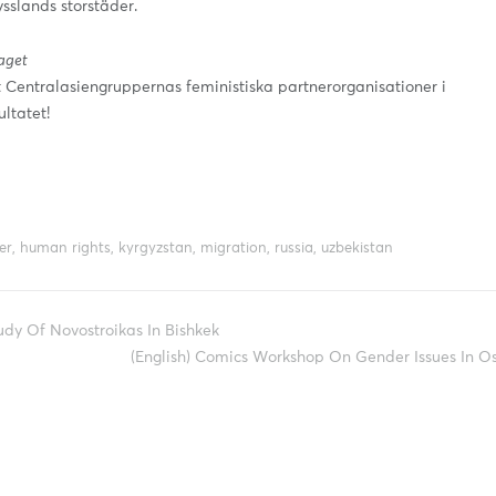
ysslands storstäder.
laget
t Centralasiengruppernas feministiska partnerorganisationer i
ltatet!
er
,
human rights
,
kyrgyzstan
,
migration
,
russia
,
uzbekistan
udy Of Novostroikas In Bishkek
(English) Comics Workshop On Gender Issues In O