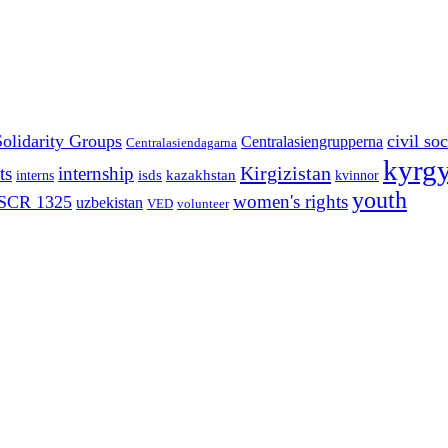
Solidarity Groups
civil soc
Centralasiengrupperna
Centralasiendagarna
kyrgy
Kirgizistan
ts
internship
isds
kazakhstan
interns
kvinnor
youth
women's rights
SCR 1325
uzbekistan
VED
volunteer