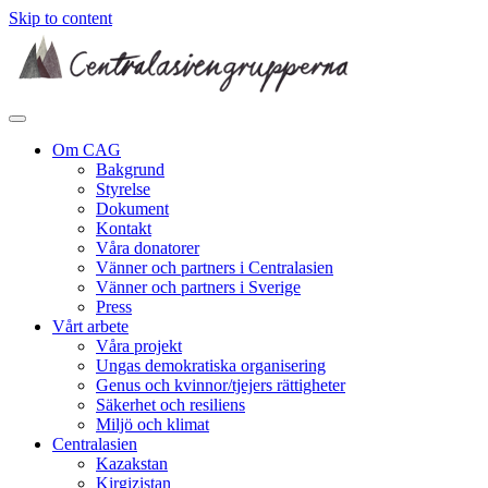
Skip to content
Om CAG
Bakgrund
Styrelse
Dokument
Kontakt
Våra donatorer
Vänner och partners i Centralasien
Vänner och partners i Sverige
Press
Vårt arbete
Våra projekt
Ungas demokratiska organisering
Genus och kvinnor/tjejers rättigheter
Säkerhet och resiliens
Miljö och klimat
Centralasien
Kazakstan
Kirgizistan