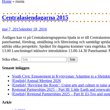
Home
»
russia
Centralasiendagarna 2015
maj 7, 2015
oktober 18, 2016
Äntligen kan vi på Centralasiengrupperna bjuda in er till Centralasiend
panelsamtal, föredrag, utställning och filmvisning och samtidigt sprida
utifrån olika perspektiv. Språket för dagarna kommer vara engelska. 
13.00 Lunchmingel inklusive introduktion 13.00-14.30 Panelsamtal: Mä
Söka efter...
Senaste inläggen
Youth Civic Engagement in Kyrgyzstan: Adapting to a Shrinki
[English] Annual Meeting 2026
[English] ‘Reviving the Roots’: Using arts and culture to raise
Regional Partnerships 2025 – Part III: Little Earth and renewab
[English] Regional Partnerships 2025 – Part II: El-Too and sus
Arkiv