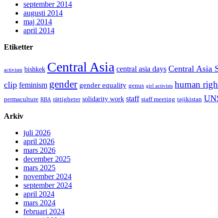
september 2014
augusti 2014
maj 2014
april 2014
Etiketter
Central Asia
Central Asia 
central asia days
bishkek
activism
gender
human righ
clip
feminism
gender equality
genus
girl activists
UN
staff
solidarity work
permaculture
rättigheter
staff meeting
tajikistan
RBA
Arkiv
juli 2026
april 2026
mars 2026
december 2025
mars 2025
november 2024
september 2024
april 2024
mars 2024
februari 2024