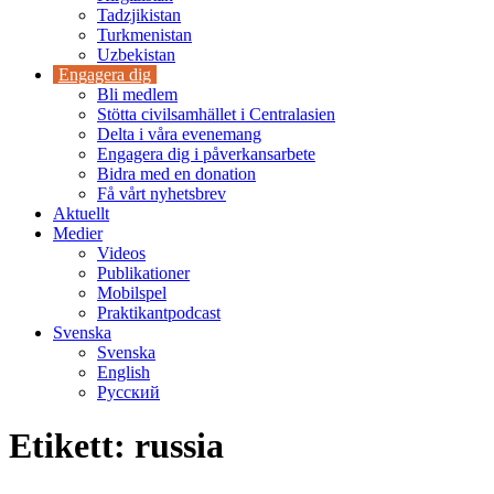
Tadzjikistan
Turkmenistan
Uzbekistan
Engagera dig
Bli medlem
Stötta civilsamhället i Centralasien
Delta i våra evenemang
Engagera dig i påverkansarbete
Bidra med en donation
Få vårt nyhetsbrev
Aktuellt
Medier
Videos
Publikationer
Mobilspel
Praktikantpodcast
Svenska
Svenska
English
Русский
Etikett:
russia