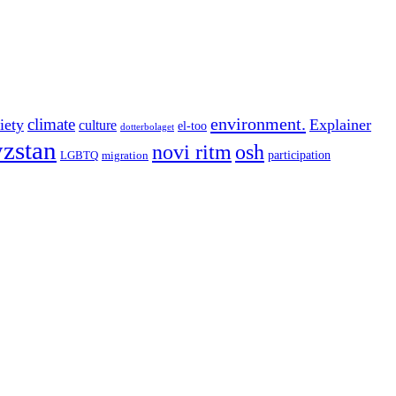
environment.
climate
iety
Explainer
culture
el-too
dotterbolaget
zstan
novi ritm
osh
participation
LGBTQ
migration