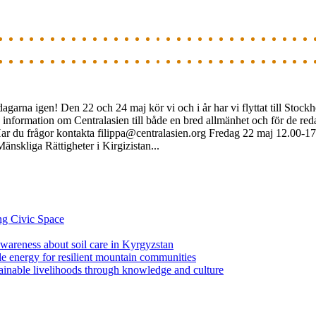
agarna igen! Den 22 och 24 maj kör vi och i år har vi flyttat till Stock
 information om Centralasien till både en bred allmänhet och för de reda
Har du frågor kontakta
filippa@centralasien.org
Fredag 22 maj 12.00-17
nskliga Rättigheter i Kirgizistan...
ng Civic Space
 awareness about soil care in Kyrgyzstan
le energy for resilient mountain communities
tainable livelihoods through knowledge and culture