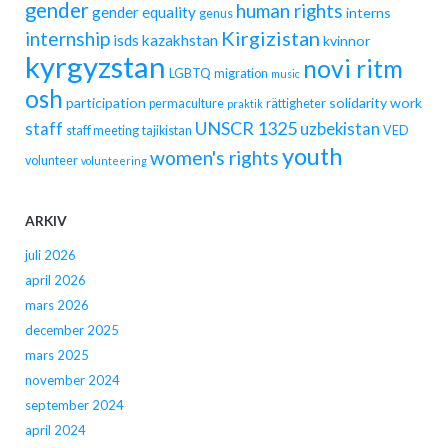
gender
human rights
gender equality
interns
genus
Kirgizistan
internship
isds
kazakhstan
kvinnor
kyrgyzstan
novi ritm
LGBTQ
migration
music
osh
participation
solidarity work
permaculture
rättigheter
praktik
UNSCR 1325
staff
uzbekistan
staff meeting
tajikistan
VED
youth
women's rights
volunteer
volunteering
ARKIV
juli 2026
april 2026
mars 2026
december 2025
mars 2025
november 2024
september 2024
april 2024