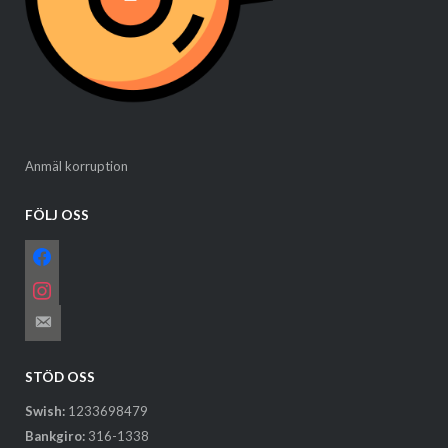
Anmäl korruption
FÖLJ OSS
facebook
instagram
email-
alt
STÖD OSS
Swish:
1233698479
Bankgiro:
316-1338