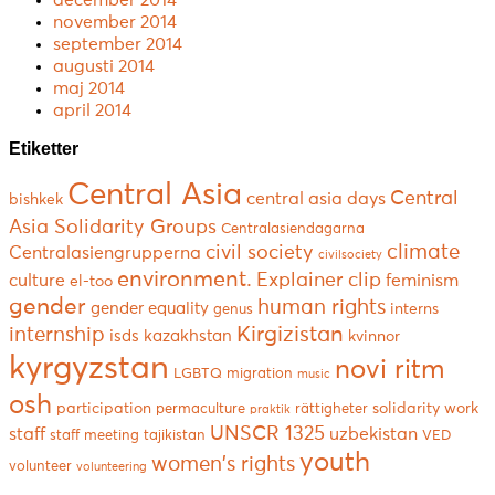
december 2014
november 2014
september 2014
augusti 2014
maj 2014
april 2014
Etiketter
Central Asia
Central
central asia days
bishkek
Asia Solidarity Groups
Centralasiendagarna
climate
civil society
Centralasiengrupperna
civilsociety
environment.
Explainer clip
culture
feminism
el-too
gender
human rights
gender equality
interns
genus
Kirgizistan
internship
isds
kazakhstan
kvinnor
kyrgyzstan
novi ritm
LGBTQ
migration
music
osh
participation
solidarity work
permaculture
rättigheter
praktik
UNSCR 1325
staff
uzbekistan
staff meeting
tajikistan
VED
youth
women's rights
volunteer
volunteering