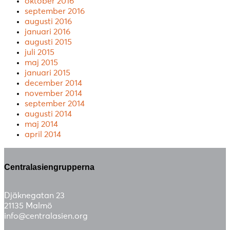
oktober 2016
september 2016
augusti 2016
januari 2016
augusti 2015
juli 2015
maj 2015
januari 2015
december 2014
november 2014
september 2014
augusti 2014
maj 2014
april 2014
Centralasiengrupperna
Djäknegatan 23
21135 Malmö
info@centralasien.org