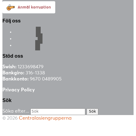
Anmäl korruption
Följ oss
facebook
instagram
email-alt
Stöd oss
Swish:
1233698479
Bankgiro:
316-1338
Bankkonto:
9670 0489905
Privacy Policy
Sök
Söka efter...
© 2026
Centralasiengrupperna