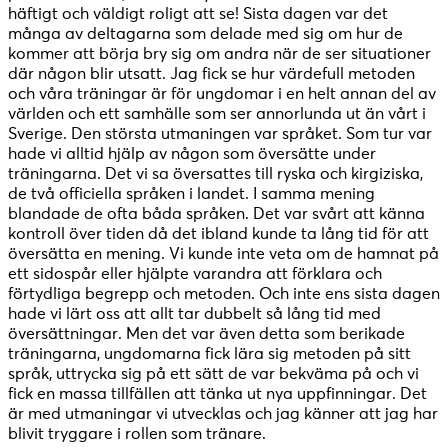
häftigt och väldigt roligt att se! Sista dagen var det
många av deltagarna som delade med sig om hur de
kommer att börja bry sig om andra när de ser situationer
där någon blir utsatt. Jag fick se hur värdefull metoden
och våra träningar är för ungdomar i en helt annan del av
världen och ett samhälle som ser annorlunda ut än vårt i
Sverige. Den största utmaningen var språket. Som tur var
hade vi alltid hjälp av någon som översätte under
träningarna. Det vi sa översattes till ryska och kirgiziska,
de två officiella språken i landet. I samma mening
blandade de ofta båda språken. Det var svårt att känna
kontroll över tiden då det ibland kunde ta lång tid för att
översätta en mening. Vi kunde inte veta om de hamnat på
ett sidospår eller hjälpte varandra att förklara och
förtydliga begrepp och metoden. Och inte ens sista dagen
hade vi lärt oss att allt tar dubbelt så lång tid med
översättningar. Men det var även detta som berikade
träningarna, ungdomarna fick lära sig metoden på sitt
språk, uttrycka sig på ett sätt de var bekväma på och vi
fick en massa tillfällen att tänka ut nya uppfinningar. Det
är med utmaningar vi utvecklas och jag känner att jag har
blivit tryggare i rollen som tränare.