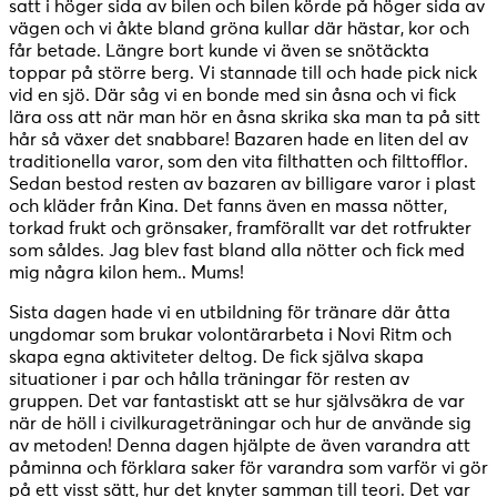
satt i höger sida av bilen och bilen körde på höger sida av
vägen och vi åkte bland gröna kullar där hästar, kor och
får betade. Längre bort kunde vi även se snötäckta
toppar på större berg. Vi stannade till och hade pick nick
vid en sjö. Där såg vi en bonde med sin åsna och vi fick
lära oss att när man hör en åsna skrika ska man ta på sitt
hår så växer det snabbare! Bazaren hade en liten del av
traditionella varor, som den vita filthatten och filttofflor.
Sedan bestod resten av bazaren av billigare varor i plast
och kläder från Kina. Det fanns även en massa nötter,
torkad frukt och grönsaker, framförallt var det rotfrukter
som såldes. Jag blev fast bland alla nötter och fick med
mig några kilon hem.. Mums!
Sista dagen hade vi en utbildning för tränare där åtta
ungdomar som brukar volontärarbeta i Novi Ritm och
skapa egna aktiviteter deltog. De fick själva skapa
situationer i par och hålla träningar för resten av
gruppen. Det var fantastiskt att se hur självsäkra de var
när de höll i civilkurageträningar och hur de använde sig
av metoden! Denna dagen hjälpte de även varandra att
påminna och förklara saker för varandra som varför vi gör
på ett visst sätt, hur det knyter samman till teori. Det var