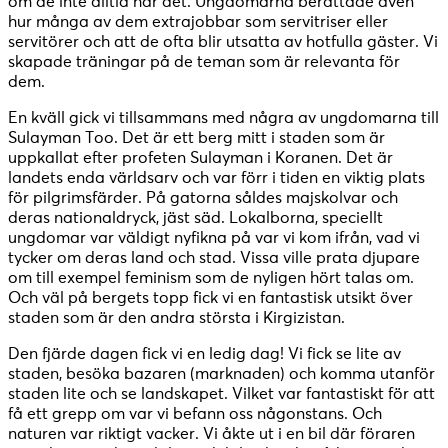
om de inte alltid har det. Ungdomarna berättade även
hur många av dem extrajobbar som servitriser eller
servitörer och att de ofta blir utsatta av hotfulla gäster. Vi
skapade träningar på de teman som är relevanta för
dem.
En kväll gick vi tillsammans med några av ungdomarna till
Sulayman Too. Det är ett berg mitt i staden som är
uppkallat efter profeten Sulayman i Koranen. Det är
landets enda världsarv och var förr i tiden en viktig plats
för pilgrimsfärder. På gatorna såldes majskolvar och
deras nationaldryck, jäst säd. Lokalborna, speciellt
ungdomar var väldigt nyfikna på var vi kom ifrån, vad vi
tycker om deras land och stad. Vissa ville prata djupare
om till exempel feminism som de nyligen hört talas om.
Och väl på bergets topp fick vi en fantastisk utsikt över
staden som är den andra största i Kirgizistan.
Den fjärde dagen fick vi en ledig dag! Vi fick se lite av
staden, besöka bazaren (marknaden) och komma utanför
staden lite och se landskapet. Vilket var fantastiskt för att
få ett grepp om var vi befann oss någonstans. Och
naturen var riktigt vacker. Vi åkte ut i en bil där föraren