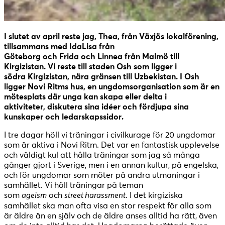
I slutet av april reste jag, Thea, från Växjös lokalförening,
tillsammans med IdaLisa från
Göteborg och Frida och Linnea från Malmö till
Kirgizistan. Vi reste till staden Osh som ligger i
södra Kirgizistan, nära gränsen till Uzbekistan. I Osh
ligger Novi Ritms hus, en
ungdomsorganisation som är en
mötesplats där unga kan skapa eller delta i
aktiviteter,
diskutera sina idéer och fördjupa sina
kunskaper och ledarskapssidor.
I tre dagar höll vi träningar i civilkurage för 20 ungdomar
som är aktiva i Novi Ritm. Det var en fantastisk upplevelse
och väldigt kul att hålla träningar som jag så många
gånger gjort i Sverige, men i en annan kultur, på engelska,
och för ungdomar som möter på andra utmaningar i
samhället. Vi höll träningar på teman
som
ageism
och
street harassment
. I det kirgiziska
samhället ska man ofta visa en stor respekt för alla som
är äldre än en själv och de äldre anses alltid ha rätt, även