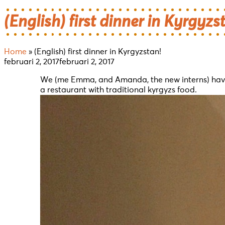
(English) first dinner in Kyrgyzs
Home
»
(English) first dinner in Kyrgyzstan!
februari 2, 2017
februari 2, 2017
Inläggsnavigering
We (me Emma, and Amanda, the new interns) have ar
a restaurant with traditional kyrgyzs food.