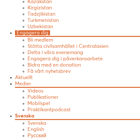
Kazakstan
Kirgizistan
Tadzjikistan
Turkmenistan
Uzbekistan
Engagera dig
Bli medlem
Stötta civilsamhället i Centralasien
Delta i våra evenemang
Engagera dig i påverkansarbete
Bidra med en donation
Få vårt nyhetsbrev
Aktuellt
Medier
Videos
Publikationer
Mobilspel
Praktikantpodcast
Svenska
Svenska
English
Русский