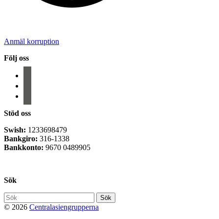
Anmäl korruption
Följ oss
facebook
instagram
email-
alt
Stöd oss
Swish:
1233698479
Bankgiro:
316-1338
Bankkonto:
9670 0489905
Privacy Policy
Sök
Söka
efter...
© 2026
Centralasiengrupperna