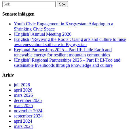
Söka
efter...
Senaste inläggen
Youth Civic Engagement in Kyrgyzstan: Adapting to a
Shrinking Civic Space
[English] Annual Meeting 2026
[English] ‘Reviving the Roots’: Using arts and culture to raise
awareness about soil care in Kyrgyzstan
Regional Partnerships 2025 – Part III: Little Earth and
renewable energy for resilient mountain communities
[English] Regional Partnerships 2025 – Part II: El-Too and
sustainable livelihoods through knowledge and culture
Arkiv
juli 2026
april 2026
mars 2026
december 2025
mars 2025
november 2024
september 2024
april 2024
mars 2024