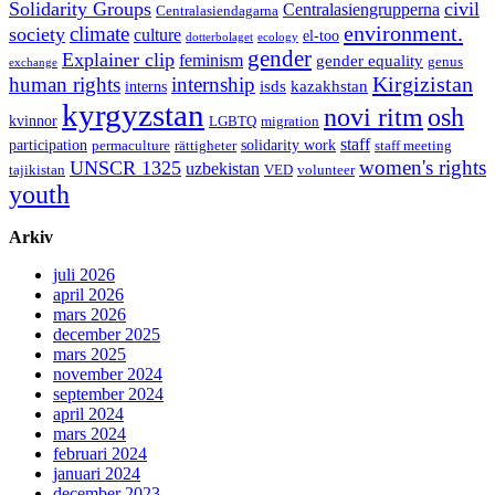
Solidarity Groups
civil
Centralasiengrupperna
Centralasiendagarna
environment.
climate
society
culture
el-too
dotterbolaget
ecology
gender
Explainer clip
feminism
gender equality
genus
exchange
Kirgizistan
human rights
internship
isds
kazakhstan
interns
kyrgyzstan
novi ritm
osh
kvinnor
LGBTQ
migration
staff
participation
solidarity work
permaculture
rättigheter
staff meeting
women's rights
UNSCR 1325
uzbekistan
tajikistan
VED
volunteer
youth
Arkiv
juli 2026
april 2026
mars 2026
december 2025
mars 2025
november 2024
september 2024
april 2024
mars 2024
februari 2024
januari 2024
december 2023