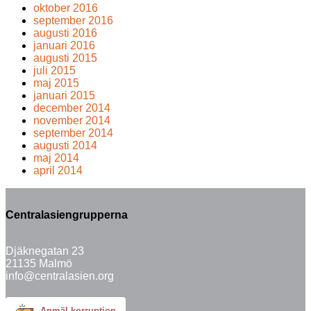
oktober 2016
september 2016
augusti 2016
januari 2016
augusti 2015
juli 2015
maj 2015
januari 2015
december 2014
november 2014
september 2014
augusti 2014
maj 2014
april 2014
Centralasiengrupperna
Djäknegatan 23
21135 Malmö
info@centralasien.org
Anmäl korruption