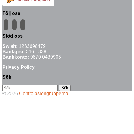
Följ oss
facebook
instagram
email-
alt
Stöd oss
Swish:
1233698479
Bankgiro:
316-1338
Bankkonto:
9670 0489905
Privacy Policy
Sök
Söka
efter...
© 2026
Centralasiengrupperna