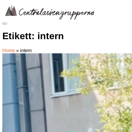
Skip
to
content
Etikett:
intern
Home
»
intern