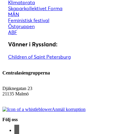
Klimatprata
Skaparkollektivet Forma
MÄN
Feministisk festival
Östgruppen
ABF
Vänner i Ryssland:
Children of Saint Petersburg
Centralasiengrupperna
Djäknegatan 23
21135 Malmö
info@centralasien.org
Anmäl korruption
Följ oss
facebook