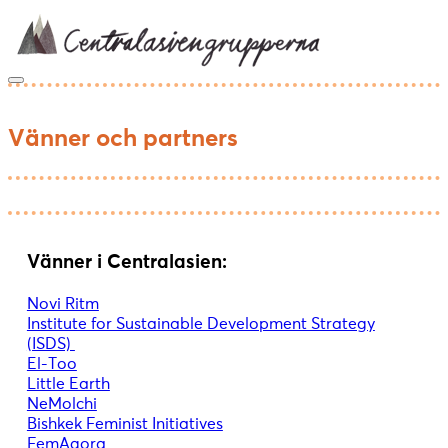
Skip
to
content
Vänner och partners
Vänner i Centralasien:
Novi Ritm
Institute for Sustainable Development Strategy
(ISDS)
El-Too
Little Earth
NeMolchi
Bishkek Feminist Initiatives
FemAgora