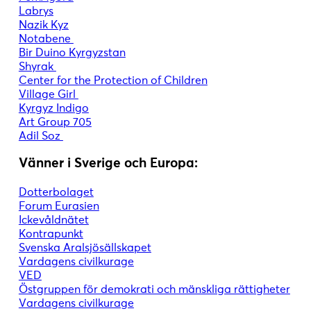
Labrys
Nazik Kyz
Notabene
Bir Duino Kyrgyzstan
Shyrak
Center for the Protection of Children
Village Girl
Kyrgyz Indigo
Art Group 705
Adil Soz
Vänner i Sverige och Europa:
Dotterbolaget
Forum Eurasien
Ickevåldnätet
Kontrapunkt
Svenska Aralsjösällskapet
Vardagens civilkurage
VED
Östgruppen för demokrati och mänskliga rättigheter
Vardagens civilkurage