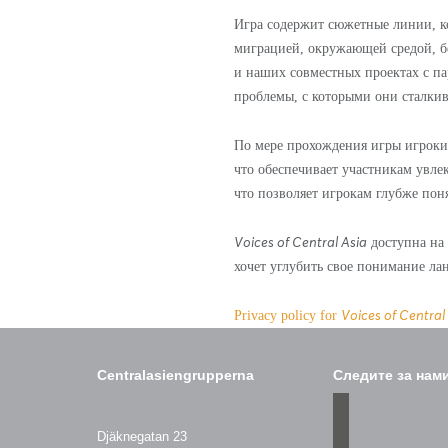
Игра содержит сюжетные линии, ко
миграцией, окружающей средой, б
и наших совместных проектах с па
проблемы, с которыми они сталкив
По мере прохождения игры игроки 
что обеспечивает участникам увле
что позволяет игрокам глубже пон
доступна на
Voices of Central Asia
хочет углубить свое понимание ла
Privacy policy for
Voices of Central
Centralasiengrupperna
Следите за нам
facebook
Djäknegatan 23
instagram