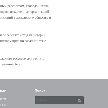
ным равенством, свободой слова,
неправительственных организаций
анизаций гражданского общества и
 определяет исход их историй,
ю информацию по заданной теме,
олезным ресурсом для тех, кто
нтральной Азии.
нас
Поиск
Search
8479
for:
1338