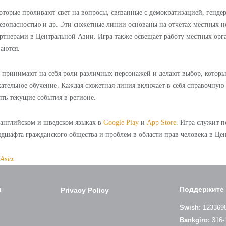
торые проливают свет на вопросы, связанные с демократизацией, гендер
езопасностью и др. Эти сюжетные линии основаны на отчетах местных 
ртнерами в Центральной Азии. Игра также освещает работу местных орг
аются.
принимают на себя роли различных персонажей и делают выбор, который
кательное обучение. Каждая сюжетная линия включает в себя справочну
ять текущие события в регионе.
 английском и шведском языках в
Google Play
и
App Store
. Игра служит п
ндшафта гражданского общества и проблем в области прав человека в Це
 Asia.
и
Поддержите 
Privacy Policy
Swish:
123369
Bankgiro:
316-