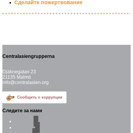
Сделайте пожертвование
Centralasiengrupperna
Djäknegatan 23
21135 Malmö
info@centralasien.org
Сообщить о коррупции
Следите за нами
facebook
instagram