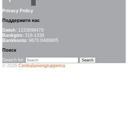
email-alt
Privacy Policy
Поддержите нас
Swish:
1233698479
Bankgiro:
316-1338
Bankkonto:
9670 0489905
Поиск
Search for:
© 2026
Centralasiengrupperna