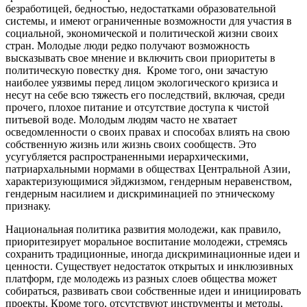
безработицей, бедностью, недостатками образовательной
системы, и имеют ограниченные возможности для участия в
социальной, экономической и политической жизни своих
стран. Молодые люди редко получают возможность
высказывать свое мнение и включить свои приоритеты в
политическую повестку дня. Кроме того, они зачастую
наиболее уязвимы перед лицом экологического кризиса и
несут на себе всю тяжесть его последствий, включая, среди
прочего, плохое питание и отсутствие доступа к чистой
питьевой воде. Молодым людям часто не хватает
осведомленности о своих правах и способах влиять на свою
собственную жизнь или жизнь своих сообществ. Это
усугубляется распространенными иерархическими,
патриархальными нормами в обществах Центральной Азии,
характеризующимися эйджизмом, гендерным неравенством,
гендерным насилием и дискриминацией по этническому
признаку.
Национальная политика развития молодежи, как правило,
приоритезирует моральное воспитание молодежи, стремясь
сохранить традиционные, иногда дискриминационные идеи и
ценности. Существует недостаток открытых и инклюзивных
платформ, где молодежь из разных слоев общества может
собираться, развивать свои собственные идеи и инициировать
проекты. Кроме того, отсутствуют инструменты и методы,