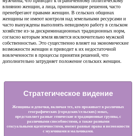
мужчины, что приводит к ограниченному политическому
влиянию женщин, а лица, принимающие решения, часто
пренебрегают правами женщин. В сельских общинах
женщины не имеют контроля над земельными ресурсами и
часто вынуждены выполнять невидимую работу в сельском
хозяйстве из-за дискриминационных традиционных норм,
согласно которым земля является исключительно мужской
собственностью. Это существенно влияет на экономические
возможности женщин и приводит к их недостаточной
вовлеченности в процессы принятия решений, что
дополнительно затрудняет положение сельских женщин.
Стратегическое видение
Женщины и девочки, включая тех, кто проживает в различных
географических (городских/сельских) зонах,
представляет разные этнические и традиционные группы, с
различными способностями, а также разными
сексуальными идентичностями, имеют равные права и возможности
с мужчинами и мальчиками.